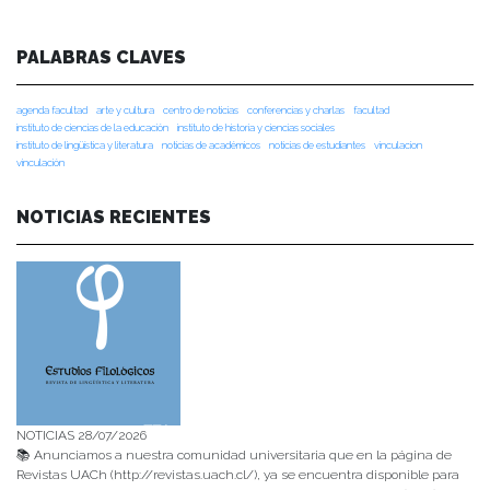
PALABRAS CLAVES
agenda facultad
arte y cultura
centro de noticias
conferencias y charlas
facultad
instituto de ciencias de la educación
instituto de historia y ciencias sociales
instituto de lingüística y literatura
noticias de académicos
noticias de estudiantes
vinculacion
vinculación
NOTICIAS RECIENTES
NOTICIAS 28/07/2026
📚 Anunciamos a nuestra comunidad universitaria que en la página de
Revistas UACh (http://revistas.uach.cl/), ya se encuentra disponible para