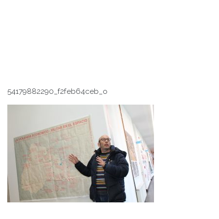
54179882290_f2feb64ceb_o