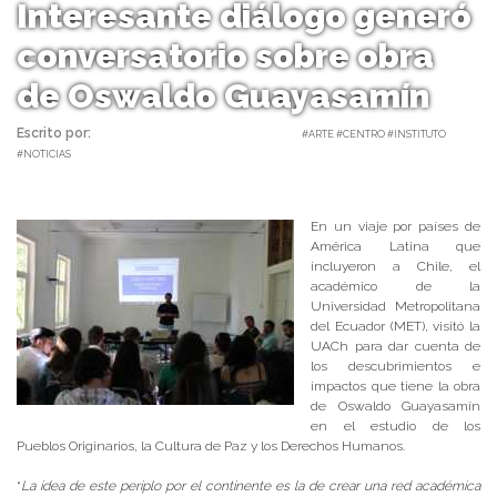
Interesante diálogo generó
conversatorio sobre obra
de Oswaldo Guayasamín
Escrito por:
Carolina Angulo | 02/03/2018 |
#ARTE #CENTRO #INSTITUTO
#NOTICIAS
En un viaje por países de
América Latina que
incluyeron a Chile, el
académico de la
Universidad Metropolitana
del Ecuador (MET), visitó la
UACh para dar cuenta de
los descubrimientos e
impactos que tiene la obra
de Oswaldo Guayasamín
en el estudio de los
Pueblos Originarios, la Cultura de Paz y los Derechos Humanos.
“
La idea de este periplo por el continente es la de crear una red académica