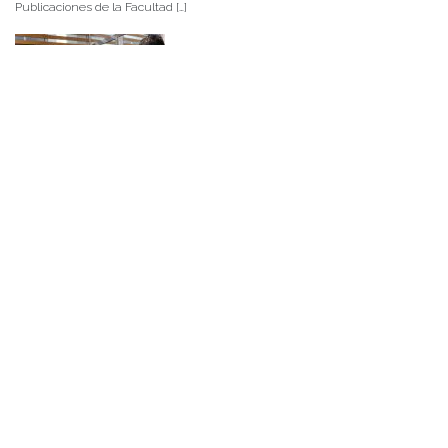
Publicaciones de la Facultad […]
NOTICIAS 15/07/2026
Muchos de estos recursos fueron implementados durante el semestre en
las residencias de Mejor Niñez Nidal y Las Parras, espacios donde el
estudiantado desarrolló experiencias de aprendizaje y acompañamiento.