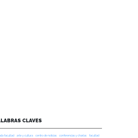
ALABRAS CLAVES
da facultad
arte y cultura
centro de noticias
conferencias y charlas
facultad