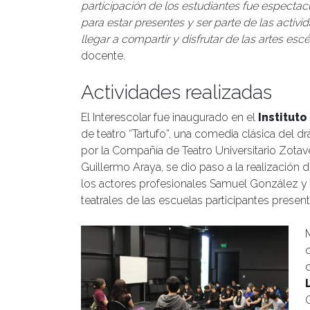
participación de los estudiantes fue especta
para estar presentes y ser parte de las activ
llegar a compartir y disfrutar de las artes es
docente.
Actividades realizadas
El Interescolar fue inaugurado en el
Instituto
de teatro “Tartufo”, una comedia clásica del 
por la Compañía de Teatro Universitario Zotav
Guillermo Araya, se dio paso a la realización 
los actores profesionales Samuel González y 
teatrales de las escuelas participantes presen
M
c