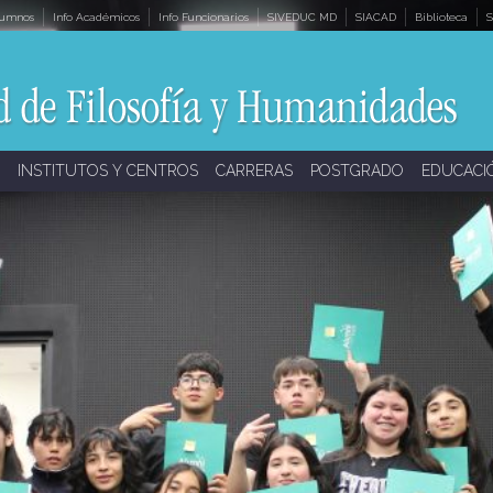
lumnos
Info Académicos
Info Funcionarios
SIVEDUC MD
SIACAD
Biblioteca
S
INSTITUTOS Y CENTROS
CARRERAS
POSTGRADO
EDUCACI