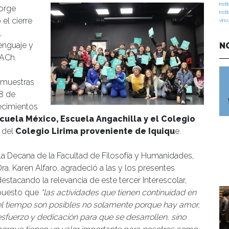
insti
Jorge
insti
 el cierre
vinc
,
enguaje y
N
ACh.
 muestras
18 de
lecimientos
cuela México, Escuela Angachilla y el Colegio
a del
Colegio Lirima proveniente de Iquiqu
e.
La Decana de la Facultad de Filosofía y Humanidades,
ra. Karen Alfaro, agradeció a las y los presentes
destacando la relevancia de este tercer Interescolar,
puesto que
“las actividades que tienen continuidad en
el tiempo son posibles no solamente porque hay amor,
esfuerzo y dedicación para que se desarrollen, sino