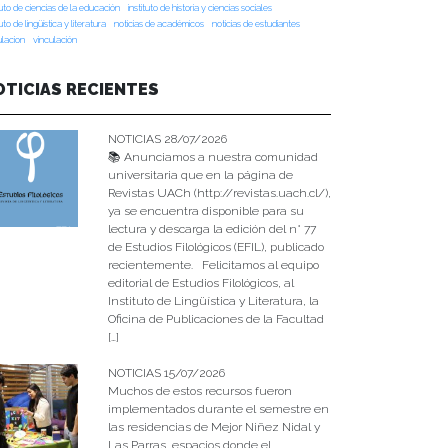
tuto de ciencias de la educación
instituto de historia y ciencias sociales
tuto de lingüística y literatura
noticias de académicos
noticias de estudiantes
ulacion
vinculación
OTICIAS RECIENTES
NOTICIAS 28/07/2026
📚 Anunciamos a nuestra comunidad
universitaria que en la página de
Revistas UACh (http://revistas.uach.cl/),
ya se encuentra disponible para su
lectura y descarga la edición del n° 77
de Estudios Filológicos (EFIL), publicado
recientemente. Felicitamos al equipo
editorial de Estudios Filológicos, al
Instituto de Lingüística y Literatura, la
Oficina de Publicaciones de la Facultad
[…]
NOTICIAS 15/07/2026
Muchos de estos recursos fueron
implementados durante el semestre en
las residencias de Mejor Niñez Nidal y
Las Parras, espacios donde el