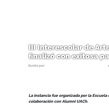
III Interescolar de Ar
finalizó con exitosa pa
Escrito por:
Monserrat Soto Sotomayor | 23/10/2024 |
La instancia fue organizada por la Escuel
colaboración con Alumni UACh.