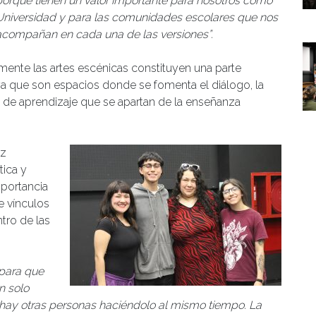
porque tienen un valor importante para nosotros como
Universidad y para las comunidades escolares que nos
acompañan en cada una de las versiones”.
mente las artes escénicas constituyen una parte
a que son espacios donde se fomenta el diálogo, la
as de aprendizaje que se apartan de la enseñanza
iz
tica y
mportancia
e vínculos
tro de las
 para que
n solo
e hay otras personas haciéndolo al mismo tiempo. La