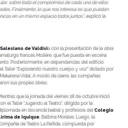
cular, sobre todo el compromiso de cada uno de ellos
idades. Finalmente, lo que nos interesa es que puedan
cénicas en un mismo espacio todos juntos”
, explicó la
 Salesiano de Valdivi
a con la presentación de la obra
dramaturgo francés Molière, que fue puesta en escena
ento. Posteriormente, en dependencias del edificio
del Taller “Explorando nuestro cuerpo y voz” dictado por
Makarena Vidal. A modo de cierre, las compañías
taron sus propias obras.
ientras que la jornada del viernes 18 de octubre inició
on el Taller “Jugando al Teatro”, dirigido por la
diplomada en docencia teatral y profesora del
Colegio
Lirima de Iquique
, Balbina Morales. Luego, la
Compañía de Teatro La Partida, compuesta por