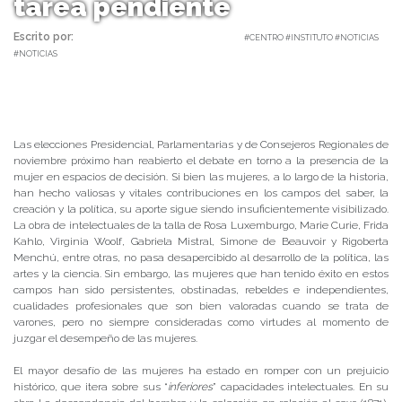
tarea pendiente
Escrito por:
Carolina Angulo | 28/09/2017 |
#CENTRO #INSTITUTO #NOTICIAS
#NOTICIAS
Las elecciones Presidencial, Parlamentarias y de Consejeros Regionales de
noviembre próximo han reabierto el debate en torno a la presencia de la
mujer en espacios de decisión. Si bien las mujeres, a lo largo de la historia,
han hecho valiosas y vitales contribuciones en los campos del saber, la
creación y la política, su aporte sigue siendo insuficientemente visibilizado.
La obra de intelectuales de la talla de Rosa Luxemburgo, Marie Curie, Frida
Kahlo, Virginia Woolf, Gabriela Mistral, Simone de Beauvoir y Rigoberta
Menchú, entre otras, no pasa desapercibido al desarrollo de la política, las
artes y la ciencia. Sin embargo, las mujeres que han tenido éxito en estos
campos han sido persistentes, obstinadas, rebeldes e independientes,
cualidades profesionales que son bien valoradas cuando se trata de
varones, pero no siempre consideradas como virtudes al momento de
juzgar el desempeño de las mujeres.
El mayor desafío de las mujeres ha estado en romper con un prejuicio
histórico, que itera sobre sus “
inferiores
” capacidades intelectuales. En su