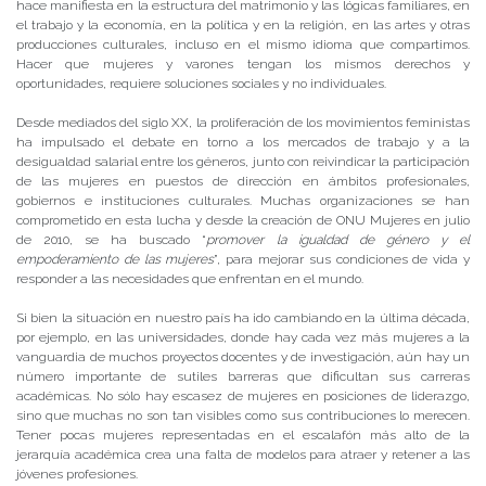
hace manifiesta en la estructura del matrimonio y las lógicas familiares, en
el trabajo y la economía, en la política y en la religión, en las artes y otras
producciones culturales, incluso en el mismo idioma que compartimos.
Hacer que mujeres y varones tengan los mismos derechos y
oportunidades, requiere soluciones sociales y no individuales.
Desde mediados del siglo XX, la proliferación de los movimientos feministas
ha impulsado el debate en torno a los mercados de trabajo y a la
desigualdad salarial entre los géneros, junto con reivindicar la participación
de las mujeres en puestos de dirección en ámbitos profesionales,
gobiernos e instituciones culturales. Muchas organizaciones se han
comprometido en esta lucha y desde la creación de ONU Mujeres en julio
de 2010, se ha buscado “
promover la igualdad de género y el
empoderamiento de las mujeres
”, para mejorar sus condiciones de vida y
responder a las necesidades que enfrentan en el mundo.
Si bien la situación en nuestro país ha ido cambiando en la última década,
por ejemplo, en las universidades, donde hay cada vez más mujeres a la
vanguardia de muchos proyectos docentes y de investigación, aún hay un
número importante de sutiles barreras que dificultan sus carreras
académicas. No sólo hay escasez de mujeres en posiciones de liderazgo,
sino que muchas no son tan visibles como sus contribuciones lo merecen.
Tener pocas mujeres representadas en el escalafón más alto de la
jerarquía académica crea una falta de modelos para atraer y retener a las
jóvenes profesiones.