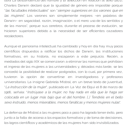
obra La descendencia del hombre y la selección en relación al sexo (1871),
Charles Darwin declaró que la igualdad de género era imposible porque
“
las facultades intelectuales
” son “
siempre superiores en los varones que en
las mujeres
”. Los varones son simplemente mejores –en palabras de
Darwin– en sagacidad, razón, imaginación, o el mero uso de los sentidos y
de las manos”, porque sus cerebros, durante el proceso de evolución, se
hicieron superiores debido a la necesidad de ser eficientes cazadores
recolectores.
Aunque el panorama intelectual ha cambiado y hoy en día hay muy pocos
científicos dispuestos a ratificar los dichos de Darwin, las instituciones
formativas, en su historia, no escaparon a este prejuicio. Recién, a
mediados del siglo XIX se comenzaron a eliminar las normas que prohibían
el ingreso de las mujeres a las universidades y, décadas más tarde, se les
concedió la posibilidad de realizar postgrados, con lo cual, por primera vez,
tuvieron la opción de convertirse en investigadoras y profesoras
universitarias. La insigne Gabriela Mistral, en un breve texto de juventud,
“
La instrucción de la mujer
”, publicado en La Voz de Elqui el 8 de marzo de
1906, señala: “
Instrúyase a la mujer; no hay nada en ella que le haga ser
colocada en un lugar más bajo que el del hombre. […] Tendréis en el bello
sexo instruido, menos miserables, menos fanáticas y menos mujeres nulas
”.
La defensa de Mistral a las mujeres poco a poco ha logrado tener éxito, pero
junto a la falta de acceso a los espacios formativos y de toma de decisiones,
los logros científicos y académicos de las mujeres han sido invisibilizados.