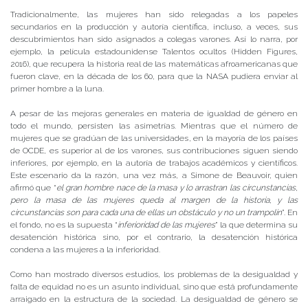
Tradicionalmente, las mujeres han sido relegadas a los papeles
secundarios en la producción y autoría científica, incluso, a veces, sus
descubrimientos han sido asignados a colegas varones. Así lo narra, por
ejemplo, la película estadounidense Talentos ocultos (Hidden Figures,
2016), que recupera la historia real de las matemáticas afroamericanas que
fueron clave, en la década de los 60, para que la NASA pudiera enviar al
primer hombre a la luna.
A pesar de las mejoras generales en materia de igualdad de género en
todo el mundo, persisten las asimetrías. Mientras que el número de
mujeres que se gradúan de las universidades, en la mayoría de los países
de OCDE, es superior al de los varones, sus contribuciones siguen siendo
inferiores, por ejemplo, en la autoría de trabajos académicos y científicos.
Este escenario da la razón, una vez más, a Simone de Beauvoir, quien
afirmó que “
el gran hombre nace de la masa y lo arrastran las circunstancias,
pero la masa de las mujeres queda al margen de la historia, y las
circunstancias son para cada una de ellas un obstáculo y no un trampolín
”. En
el fondo, no es la supuesta “
inferioridad de las mujeres
” la que determina su
desatención histórica sino, por el contrario, la desatención histórica
condena a las mujeres a la inferioridad.
Como han mostrado diversos estudios, los problemas de la desigualdad y
falta de equidad no es un asunto individual, sino que está profundamente
arraigado en la estructura de la sociedad. La desigualdad de género se