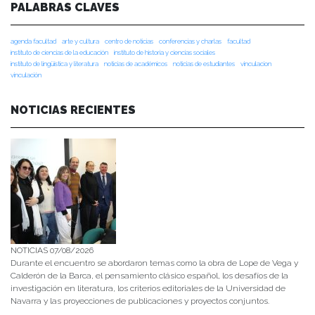
PALABRAS CLAVES
agenda facultad
arte y cultura
centro de noticias
conferencias y charlas
facultad
instituto de ciencias de la educación
instituto de historia y ciencias sociales
instituto de lingüística y literatura
noticias de académicos
noticias de estudiantes
vinculacion
vinculación
NOTICIAS RECIENTES
NOTICIAS 07/08/2026
Durante el encuentro se abordaron temas como la obra de Lope de Vega y
Calderón de la Barca, el pensamiento clásico español, los desafíos de la
investigación en literatura, los criterios editoriales de la Universidad de
Navarra y las proyecciones de publicaciones y proyectos conjuntos.