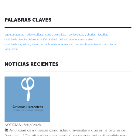
PALABRAS CLAVES
agenda facultad
arte y cultura
centro de noticias
conferencias y charlas
facultad
instituto de ciencias de la educación
instituto de historia y ciencias sociales
instituto de lingüística y literatura
noticias de académicos
noticias de estudiantes
vinculacion
vinculación
NOTICIAS RECIENTES
NOTICIAS 28/07/2026
📚 Anunciamos a nuestra comunidad universitaria que en la página de
Revistas UACh (http://revistas.uach.cl/), ya se encuentra disponible para