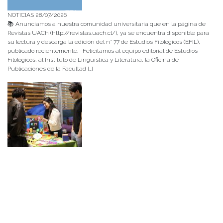
NOTICIAS 28/07/2026
📚 Anunciamos a nuestra comunidad universitaria que en la página de
Revistas UACh (http://revistas.uach.cl/), ya se encuentra disponible para
su lectura y descarga la edición del n° 77 de Estudios Filológicos (EFIL),
publicado recientemente. Felicitamos al equipo editorial de Estudios
Filológicos, al Instituto de Lingüística y Literatura, la Oficina de
Publicaciones de la Facultad […]
NOTICIAS 15/07/2026
Muchos de estos recursos fueron implementados durante el semestre en
las residencias de Mejor Niñez Nidal y Las Parras, espacios donde el
estudiantado desarrolló experiencias de aprendizaje y acompañamiento.