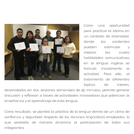
Como una oportunidad
para practicar el idioma en
un contexto de diversidad,
donde los asistentes
puedan estimular y
mejorar las cuatro
habilidades comunicativas
en la lengua inglesa se
formuló inicialmente la
actividad. Para ello, el
tratamiento de diferentes
tópicos de interés,
desarrollados en dos sesiones semanales de 90 minutos, permite generar
discusión y reflexión a través de actividades innovadoras que potencian la
enseñanza y el aprendizaje de esta lengua.
Como resultado, se planteó la práctica de la lengua dentro de un clima de
confianza y seguridad respecto de los recursos lingüísticos empleados, lo
que posibilita de manera dinámica la participación de todos sus
integrantes.