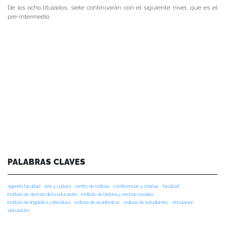
De los ocho titulados, siete continuarán con el siguiente nivel, que es el
pre-intermedio.
PALABRAS CLAVES
agenda facultad
arte y cultura
centro de noticias
conferencias y charlas
facultad
instituto de ciencias de la educación
instituto de historia y ciencias sociales
instituto de lingüística y literatura
noticias de académicos
noticias de estudiantes
vinculacion
vinculación