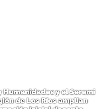
 y Humanidades y el Seremi
gión de Los Ríos amplían