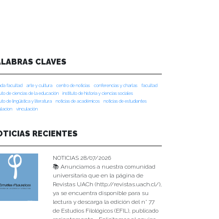
ALABRAS CLAVES
da facultad
arte y cultura
centro de noticias
conferencias y charlas
facultad
tuto de ciencias de la educación
instituto de historia y ciencias sociales
tuto de lingüística y literatura
noticias de académicos
noticias de estudiantes
ulacion
vinculación
OTICIAS RECIENTES
NOTICIAS 28/07/2026
📚 Anunciamos a nuestra comunidad
universitaria que en la página de
Revistas UACh (http://revistas.uach.cl/),
ya se encuentra disponible para su
lectura y descarga la edición del n° 77
de Estudios Filológicos (EFIL), publicado