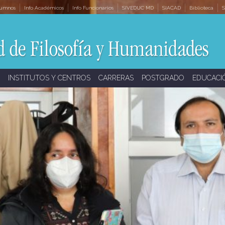
lumnos
Info Académicos
Info Funcionarios
SIVEDUC MD
SIACAD
Biblioteca
S
INSTITUTOS Y CENTROS
CARRERAS
POSTGRADO
EDUCACI