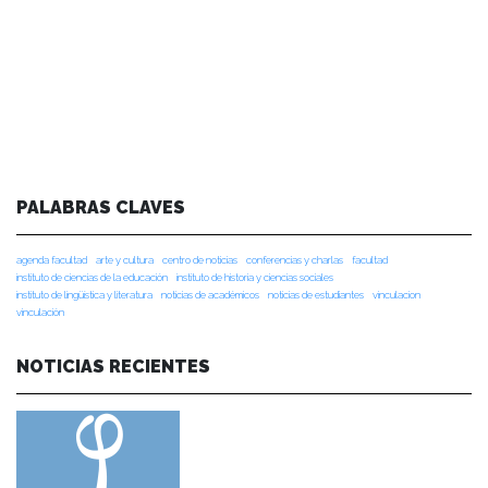
PALABRAS CLAVES
agenda facultad
arte y cultura
centro de noticias
conferencias y charlas
facultad
instituto de ciencias de la educación
instituto de historia y ciencias sociales
instituto de lingüística y literatura
noticias de académicos
noticias de estudiantes
vinculacion
vinculación
NOTICIAS RECIENTES