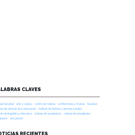
ALABRAS CLAVES
da facultad
arte y cultura
centro de noticias
conferencias y charlas
facultad
tuto de ciencias de la educación
instituto de historia y ciencias sociales
tuto de lingüística y literatura
noticias de académicos
noticias de estudiantes
ulacion
vinculación
OTICIAS RECIENTES