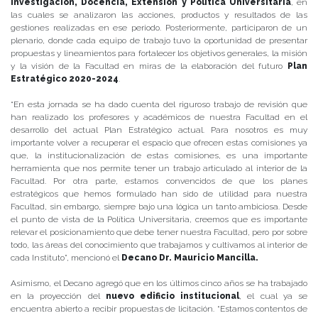
Investigación, Docencia, Extensión y Política Universitaria
, en
las cuales se analizaron las acciones, productos y resultados de las
gestiones realizadas en ese periodo. Posteriormente, participaron de un
plenario, donde cada equipo de trabajo tuvo la oportunidad de presentar
propuestas y lineamientos para fortalecer los objetivos generales, la misión
y la visión de la Facultad en miras de la elaboración del futuro
Plan
Estratégico 2020-2024
.
“En esta jornada se ha dado cuenta del riguroso trabajo de revisión que
han realizado los profesores y académicos de nuestra Facultad en el
desarrollo del actual Plan Estratégico actual. Para nosotros es muy
importante volver a recuperar el espacio que ofrecen estas comisiones ya
que, la institucionalización de estas comisiones, es una importante
herramienta que nos permite tener un trabajo articulado al interior de la
Facultad. Por otra parte, estamos convencidos de que los planes
estratégicos que hemos formulado han sido de utilidad para nuestra
Facultad, sin embargo, siempre bajo una lógica un tanto ambiciosa. Desde
el punto de vista de la Política Universitaria, creemos que es importante
relevar el posicionamiento que debe tener nuestra Facultad, pero por sobre
todo, las áreas del conocimiento que trabajamos y cultivamos al interior de
cada Instituto”, mencionó el
Decano Dr. Mauricio Mancilla.
Asimismo, el Decano agregó que en los últimos cinco años se ha trabajado
en la proyección del
nuevo edificio institucional
, el cual ya se
encuentra abierto a recibir propuestas de licitación. “Estamos contentos de