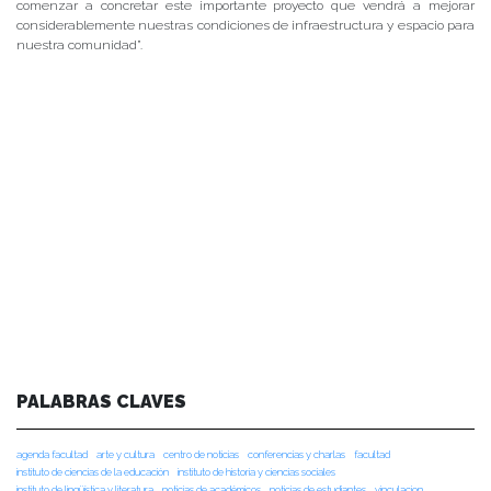
comenzar a concretar este importante proyecto que vendrá a mejorar
considerablemente nuestras condiciones de infraestructura y espacio para
nuestra comunidad”.
PALABRAS CLAVES
agenda facultad
arte y cultura
centro de noticias
conferencias y charlas
facultad
instituto de ciencias de la educación
instituto de historia y ciencias sociales
instituto de lingüística y literatura
noticias de académicos
noticias de estudiantes
vinculacion