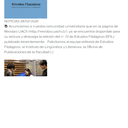
NOTICIAS 28/07/2026
📚 Anunciamos a nuestra comunidad universitaria que en la página de
Revistas UACh (http://revistas.uach.cl/), ya se encuentra disponible para
su lectura y descarga la edición del n° 77 de Estudios Filológicos (EFIL),
publicado recientemente. Felicitamos al equipo editorial de Estudios
Filológicos, al Instituto de Lingüística y Literatura, la Oficina de
Publicaciones de la Facultad […]
NOTICIAS 15/07/2026
Muchos de estos recursos fueron implementados durante el semestre en
las residencias de Mejor Niñez Nidal y Las Parras, espacios donde el
estudiantado desarrolló experiencias de aprendizaje y acompañamiento.