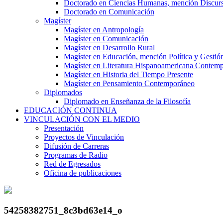
Doctorado en Ciencias Humanas, mención Discurs
Doctorado en Comunicación
Magíster
Magíster en Antropología
Magíster en Comunicación
Magíster en Desarrollo Rural
Magíster en Educación, mención Política y Gestió
Magíster en Literatura Hispanoamericana Contem
Magíster en Historia del Tiempo Presente
Magíster en Pensamiento Contemporáneo
Diplomados
Diplomado en Enseñanza de la Filosofía
EDUCACIÓN CONTINUA
VINCULACIÓN CON EL MEDIO
Presentación
Proyectos de Vinculación
Difusión de Carreras
Programas de Radio
Red de Egresados
Oficina de publicaciones
54258382751_8c3bd63e14_o