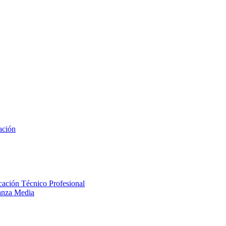
ación
cación Técnico Profesional
anza Media