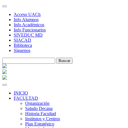
Skip
to
Acceso UACh
content
Info Alumnos
Info Académicos
Info Funcionarios
SIVEDUC MD
SIACAD
Biblioteca
Síguenos
INICIO
FACULTAD
Organización
Saludo Decana
Historia Facultad
Institutos y Centros
Plan Estratégico