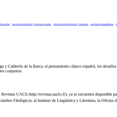
 educación
instituto de historia y ciencias sociales
instituto de lingüística y literatura
noticias de académicos
n
 Calderón de la Barca, el pensamiento clásico español, los desafíos de la
tos conjuntos.
evistas UACh (http://revistas.uach.cl/), ya se encuentra disponible par
tudios Filológicos, al Instituto de Lingüística y Literatura, la Oficina