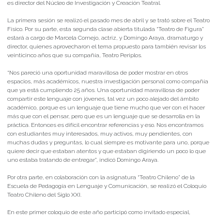
es director del Núcleo de Investigación y Creación Teatral.
La primera sesión se realizó el pasado mes de abril y se trató sobre el Teatro
Físico. Por su parte, esta segunda clase abierta titulada “Teatro de Figura”
estará a cargo de Marcela Cornejo, actriz, y Domingo Araya, dramaturgo y
director, quienes aprovecharon el tema propuesto para también revisar los
veinticinco años que su compañía, Teatro Periplos.
“Nos pareció una oportunidad maravillosa de poder mostrar en otros
espacios, más académicos, nuestra investigación personal como compañía
que ya está cumpliendo 25 años. Una oportunidad maravillosa de poder
compartir este lenguaje con jóvenes, tal vez un poco alejado del ámbito
académico, porque es un lenguaje que tiene mucho que ver con el hacer
más que con el pensar, pero que es un lenguaje que se desarrolla en la
práctica. Entonces es difícil encontrar referencias y eso. Nos encontramos
con estudiantes muy interesados, muy activos, muy pendientes, con
muchas dudas y preguntas, lo cual siempre es motivante para uno, porque
quiere decir que estaban atentos y que estaban digiriendo un poco lo que
uno estaba tratando de entregar”, indicó Domingo Araya.
Por otra parte, en colaboración con la asignatura “Teatro Chileno” de la
Escuela de Pedagogía en Lenguaje y Comunicación, se realizó el Coloquio
Teatro Chileno del Siglo XXI.
En este primer coloquio de este año participó como invitado especial,