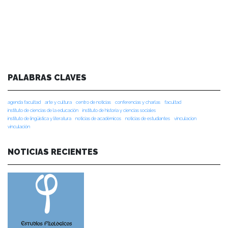
PALABRAS CLAVES
agenda facultad
arte y cultura
centro de noticias
conferencias y charlas
facultad
instituto de ciencias de la educación
instituto de historia y ciencias sociales
instituto de lingüística y literatura
noticias de académicos
noticias de estudiantes
vinculacion
vinculación
NOTICIAS RECIENTES