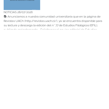
NOTICIAS 28/07/2026
📚 Anunciamos a nuestra comunidad universitaria que en la página de
Revistas UACh (http://revistas.uach.cl/), ya se encuentra disponible para
su lectura y descarga la edición del n° 77 de Estudios Filológicos (EFIL),
publicado recientemente. Felicitamos al equipo editorial de Estudios
Filológicos, al Instituto de Lingüística y Literatura, la Oficina de
Publicaciones de la Facultad […]
NOTICIAS 15/07/2026
Muchos de estos recursos fueron implementados durante el semestre en
las residencias de Mejor Niñez Nidal y Las Parras, espacios donde el
estudiantado desarrolló experiencias de aprendizaje y acompañamiento.