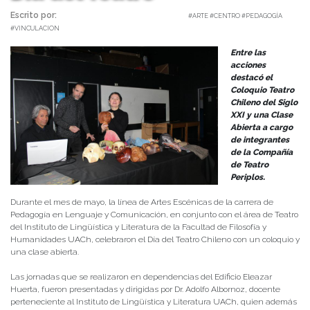
Escrito por:
Carolina Angulo | 28/05/2024 |
#ARTE #CENTRO #PEDAGOGÍA
#VINCULACION
Entre las
acciones
destacó el
Coloquio Teatro
Chileno del Siglo
XXI y una Clase
Abierta a cargo
de integrantes
de la Compañía
de Teatro
Periplos.
Durante el mes de mayo, la línea de Artes Escénicas de la carrera de
Pedagogía en Lenguaje y Comunicación, en conjunto con el área de Teatro
del Instituto de Lingüística y Literatura de la Facultad de Filosofía y
Humanidades UACh, celebraron el Día del Teatro Chileno con un coloquio y
una clase abierta.
Las jornadas que se realizaron en dependencias del Edificio Eleazar
Huerta, fueron presentadas y dirigidas por Dr. Adolfo Albornoz, docente
perteneciente al Instituto de Lingüística y Literatura UACh, quien además