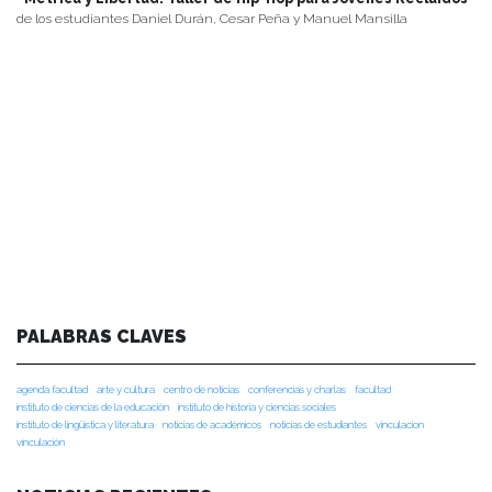
de los estudiantes Daniel Durán, Cesar Peña y Manuel Mansilla
PALABRAS CLAVES
agenda facultad
arte y cultura
centro de noticias
conferencias y charlas
facultad
instituto de ciencias de la educación
instituto de historia y ciencias sociales
instituto de lingüística y literatura
noticias de académicos
noticias de estudiantes
vinculacion
vinculación