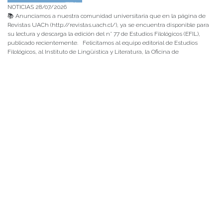
NOTICIAS 28/07/2026
📚 Anunciamos a nuestra comunidad universitaria que en la página de
Revistas UACh (http://revistas.uach.cl/), ya se encuentra disponible para
su lectura y descarga la edición del n° 77 de Estudios Filológicos (EFIL),
publicado recientemente. Felicitamos al equipo editorial de Estudios
Filológicos, al Instituto de Lingüística y Literatura, la Oficina de
Publicaciones de la Facultad […]
NOTICIAS 15/07/2026
Muchos de estos recursos fueron implementados durante el semestre en
las residencias de Mejor Niñez Nidal y Las Parras, espacios donde el
estudiantado desarrolló experiencias de aprendizaje y acompañamiento.