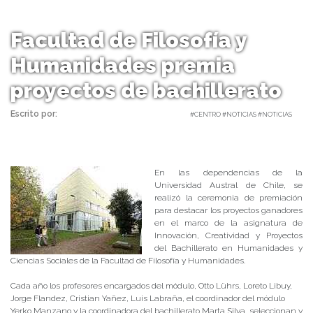
Facultad de Filosofía y
Humanidades premia
proyectos de bachillerato
Escrito por:
Carolina Angulo | 13/06/2018 |
#CENTRO #NOTICIAS #NOTICIAS
En las dependencias de la
Universidad Austral de Chile, se
realizó la ceremonia de premiación
para destacar los proyectos ganadores
en el marco de la asignatura de
Innovación, Creatividad y Proyectos
del Bachillerato en Humanidades y
Ciencias Sociales de la Facultad de Filosofía y Humanidades.
Cada año los profesores encargados del módulo, Otto Lührs, Loreto Libuy,
Jorge Flandez, Cristian Yañez, Luis Labraña, el coordinador del módulo
Yerko Manzano y la coordinadora del bachillerato Marta Silva, seleccionan y