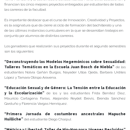
financian los cinco mejores proyectos entregados por estudiantes de todas
las carreras de la facultad.
Es importante destacar que el curso de Innovación, Creatividad y Proyectos,
es la asignatura que da cierre al ciclo de formación del bachillerato y una
de las últimas instancias curriculares en la que se desarrollan trabajos en
conjunto por alumnos de distintas carreras.
Los ganadores que realizarán sus proyectos durante el segundo semestres
son los siguientes:
“Deconstruyendo los Modelos Hegemónicos sobre Sexualidad:
Talleres Temáticos en la Escuela Juan Bosch de Niebla”
de las
estudiantes Nolvia Gañán Burgos, Nayader Ulloa Ojeda, Barbara Urdiles
López y Tamara Obispo Aravena.
“Educación Sexual y de Género: La Tensión entre la Educación
y la Escolarización”
de los y las estudiantes Frida Benítez Díaz,
Mauricio Cartagena Farias, Alejandro Reydet Brevis, Brenda Sánchez
Garduño y Florencia Vargas Henríquez.
“Primera Jornada de costumbres ancestrales Mapuche
Huilliche”
del estudiante Diego Chaipul
“Métrica y Libertad: Taller de Hip-Hop para Jóvenes Recluídos”