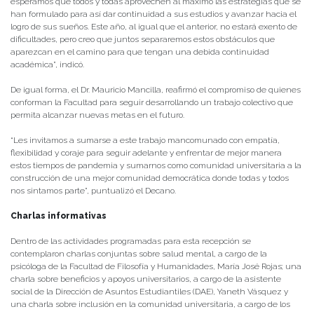
esperamos que todos y todas aprovechen al máximo las estrategias que se
han formulado para así dar continuidad a sus estudios y avanzar hacia el
logro de sus sueños. Este año, al igual que el anterior, no estará exento de
dificultades, pero creo que juntos separaremos estos obstáculos que
aparezcan en el camino para que tengan una debida continuidad
académica”, indicó.
De igual forma, el Dr. Mauricio Mancilla, reafirmó el compromiso de quienes
conforman la Facultad para seguir desarrollando un trabajo colectivo que
permita alcanzar nuevas metas en el futuro.
“Les invitamos a sumarse a este trabajo mancomunado con empatía,
flexibilidad y coraje para seguir adelante y enfrentar de mejor manera
estos tiempos de pandemia y sumarnos como comunidad universitaria a la
construcción de una mejor comunidad democrática donde todas y todos
nos sintamos parte”, puntualizó el Decano.
Charlas informativas
Dentro de las actividades programadas para esta recepción se
contemplaron charlas conjuntas sobre salud mental, a cargo de la
psicóloga de la Facultad de Filosofía y Humanidades, María José Rojas; una
charla sobre beneficios y apoyos universitarios, a cargo de la asistente
social de la Dirección de Asuntos Estudiantiles (DAE), Yaneth Vásquez y
una charla sobre inclusión en la comunidad universitaria, a cargo de los