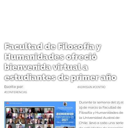
Facultad de Filosofía y
Humanidades ofreció
bienvenida virtual a
estudiantes de primer año
Escrito por:
Carolina Angulo | 19/03/2021 |
#ADMISIóN #CENTRO
#CONFERENCIAS
Durante la semana del 15 al
19 de marzo la Facultad de
Filosofía y Humanidades de
la Universidad Austral de
Chile, llevó a cabo una serie