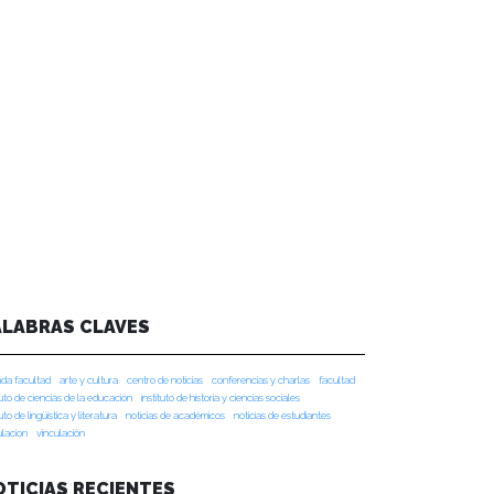
ALABRAS CLAVES
da facultad
arte y cultura
centro de noticias
conferencias y charlas
facultad
tuto de ciencias de la educación
instituto de historia y ciencias sociales
tuto de lingüística y literatura
noticias de académicos
noticias de estudiantes
ulacion
vinculación
OTICIAS RECIENTES