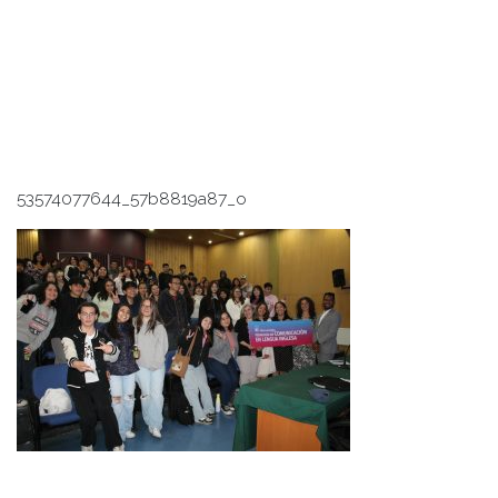
53574077644_57b8819a87_o