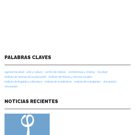
PALABRAS CLAVES
agenda facultad
arte y cultura
centro de noticias
conferencias y charlas
facultad
instituto de ciencias de la educación
instituto de historia y ciencias sociales
instituto de lingüística y literatura
noticias de académicos
noticias de estudiantes
vinculacion
vinculación
NOTICIAS RECIENTES