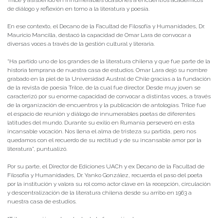
Trilce y asistiendo en innumerables ocasiones a encuentros académicos
de diálogo y reflexión en torno a la literatura y poesía.
En ese contexto, el Decano de la Facultad de Filosofía y Humanidades, Dr.
Mauricio Mancilla, destacó la capacidad de Omar Lara de convocar a
diversas voces a través de la gestión cultural y literaria.
“Ha partido uno de los grandes de la literatura chilena y que fue parte de la
historia temprana de nuestra casa de estudios. Omar Lara dejó su nombre
grabado en la piel de la Universidad Austral de Chile gracias a la fundación
de la revista de poesía Trilce, de la cual fue director. Desde muy joven se
caracterizó por su enorme capacidad de convocar a distintas voces, a través
de la organización de encuentros y la publicación de antologías. Trilce fue
el espacio de reunión y diálogo de innumerables poetas de diferentes
latitudes del mundo. Durante su exilio en Rumania perseveró en esta
incansable vocación. Nos llena el alma de tristeza su partida, pero nos
quedamos con el recuerdo de su rectitud y de su incansable amor por la
literatura”, puntualizó.
Por su parte, el Director de Ediciones UACh y ex Decano de la Facultad de
Filosofía y Humanidades, Dr. Yanko González, recuerda el paso del poeta
por la institución y valora su rol como actor clave en la recepción, circulación
y descentralización de la literatura chilena desde su arribo en 1963 a
nuestra casa de estudios.