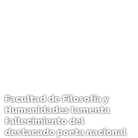
Facultad de Filosofía y
Humanidades lamenta
fallecimiento del
destacado poeta nacional