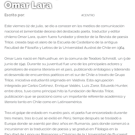
Omar Lara
Escrito por:
Carolina Angulo | 02/07/2021 |
#CENTRO
Este viernes 02 de julio, se dio a conocer en los medios de comunicación
nacional el lamentable deceso del destacado poeta, traductor y editor
chileno Omar Lara, quien fuera fundador y director de la Revista de poesía
Trilce, creada bajo el alero de la Escuela de Castellano de la antigua
Facultad de Filosofía y Letras de la Universidad Austral de Chile en 1964.
Omar Lara nació en Nohualhue, en la comuna de Teodoro Schmidt, un 9 de
junio de 1941. Durante su juventud fue uno de los principales actores y
promotores de escena literaria en el país, publicando antologías y liderando
el desarrollo de encuentros poéticos en el sur de Chile a través de Grupo
Trilce, iniciativa estudiantil originada en Valdivia. Esta agrupación
integrada por Carlos Cortínez, Enrique Valdés, Luis Zaror, Eduardo Hunter,
entre otros, tuvo como principal hito la fundación de Revista Trilce,
publicación que se posicionó como un importante referente académico y
literario tanto en Chile como en Latinoamérica.
Tras el golpe de estado en nuestro país, el poeta fue encarcelado durante
tres meses, tras lo cual se exilió en Perú; tiempo después se trasladó a
Europa donde se asentó por diez años en Rumania, país donde comenzó a
incursionar en la traducción de poesía y se graduó en Filología en la
Facultad de Lenguas Romances y Clásicas de la Universidad de Bucarest.