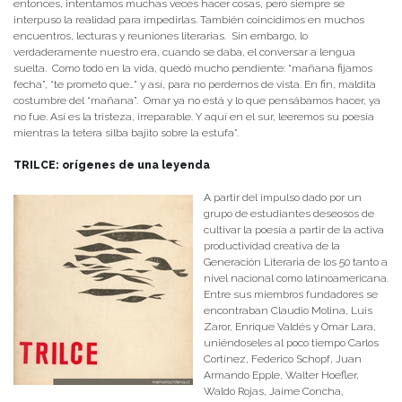
entonces, intentamos muchas veces hacer cosas, pero siempre se
interpuso la realidad para impedirlas. También coincidimos en muchos
encuentros, lecturas y reuniones literarias. Sin embargo, lo
verdaderamente nuestro era, cuando se daba, el conversar a lengua
suelta. Como todo en la vida, quedó mucho pendiente: “mañana fijamos
fecha”, “te prometo que…” y así, para no perdernos de vista. En fin, maldita
costumbre del “mañana”. Omar ya no está y lo que pensábamos hacer, ya
no fue. Así es la tristeza, irreparable. Y aquí en el sur, leeremos su poesía
mientras la tetera silba bajito sobre la estufa”.
TRILCE: orígenes de una leyenda
A partir del impulso dado por un
grupo de estudiantes deseosos de
cultivar la poesía a partir de la activa
productividad creativa de la
Generación Literaria de los 50 tanto a
nivel nacional como latinoamericana.
Entre sus miembros fundadores se
encontraban Claudio Molina, Luis
Zaror, Enrique Valdés y Omar Lara,
uniéndoseles al poco tiempo Carlos
Cortínez, Federico Schopf, Juan
Armando Epple, Walter Hoefler,
Waldo Rojas, Jaime Concha,