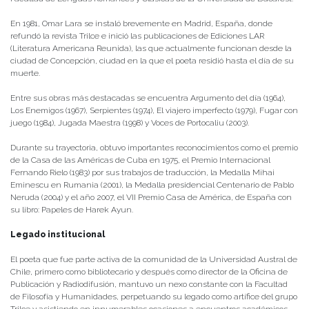
En 1981, Omar Lara se instaló brevemente en Madrid, España, donde
refundó la revista Trilce e inició las publicaciones de Ediciones LAR
(Literatura Americana Reunida), las que actualmente funcionan desde la
ciudad de Concepción, ciudad en la que el poeta residió hasta el día de su
muerte.
Entre sus obras más destacadas se encuentra Argumento del día (1964),
Los Enemigos (1967), Serpientes (1974), El viajero imperfecto (1979), Fugar con
juego (1984), Jugada Maestra (1998) y Voces de Portocaliu (2003).
Durante su trayectoria, obtuvo importantes reconocimientos como el premio
de la Casa de las Américas de Cuba en 1975, el Premio Internacional
Fernando Rielo (1983) por sus trabajos de traducción, la Medalla Mihai
Eminescu en Rumania (2001), la Medalla presidencial Centenario de Pablo
Neruda (2004) y el año 2007, el VII Premio Casa de América, de España con
su libro: Papeles de Harek Ayun.
Legado institucional
El poeta que fue parte activa de la comunidad de la Universidad Austral de
Chile, primero como bibliotecario y después como director de la Oficina de
Publicación y Radiodifusión, mantuvo un nexo constante con la Facultad
de Filosofía y Humanidades, perpetuando su legado como artífice del grupo