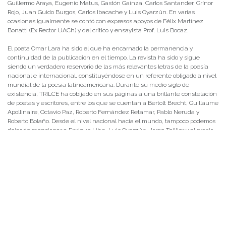
Guillermo Araya, Eugenio Matus, Gastón Gaínza, Carlos Santander, Grínor
Rojo, Juan Guido Burgos, Carlos Ibacache y Luis Oyarzún. En varias
ocasiones igualmente se contó con expresos apoyos de Félix Martínez
Bonatti (Ex Rector UACh) y del crítico y ensayista Prof. Luis Bocaz.
El poeta Omar Lara ha sido el que ha encarnado la permanencia y
continuidad de la publicación en el tiempo. La revista ha sido y sigue
siendo un verdadero reservorio de las más relevantes letras de la poesía
nacional e internacional, constituyéndose en un referente obligado a nivel
mundial de la poesía latinoamericana. Durante su medio siglo de
existencia, TRILCE ha cobijado en sus páginas a una brillante constelación
de poetas y escritores, entre los que se cuentan a Bertolt Brecht, Guillaume
Apollinaire, Octavio Paz, Roberto Fernández Retamar, Pablo Neruda y
Roberto Bolaño. Desde el nivel nacional hacia el mundo, tampoco podemos
dejar de mencionar a Enrique Lihn, Luis Oyarzún, Jorge Teillier y al propio
Omar Lara, entre otros.
Acceder a noticias vinculadas a Omar Lara aquí:
El Poeta del Sur-Austral: Omar Lara
Omar Lara presentó su antología en Espacio Sur
TRILCE celebra su quincuagésimo aniversario