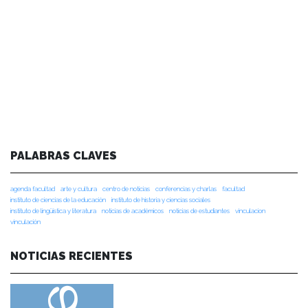
PALABRAS CLAVES
agenda facultad
arte y cultura
centro de noticias
conferencias y charlas
facultad
instituto de ciencias de la educación
instituto de historia y ciencias sociales
instituto de lingüística y literatura
noticias de académicos
noticias de estudiantes
vinculacion
vinculación
NOTICIAS RECIENTES