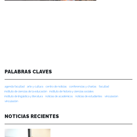
PALABRAS CLAVES
agenda facultad
arte y cultura
centro de noticias
conferencias y charlas
facultad
instituto de ciencias de la educación
instituto de historia y ciencias sociales
instituto de lingüística y literatura
noticias de académicos
noticias de estudiantes
vinculacion
vinculación
NOTICIAS RECIENTES