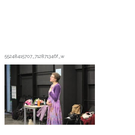
55248415707_712871346f_w