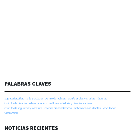
PALABRAS CLAVES
agenda facultad
arte y cultura
centro de noticias
conferencias y charlas
facultad
instituto de ciencias de la educación
instituto de historia y ciencias sociales
instituto de lingüística y literatura
noticias de académicos
noticias de estudiantes
vinculacion
vinculación
NOTICIAS RECIENTES