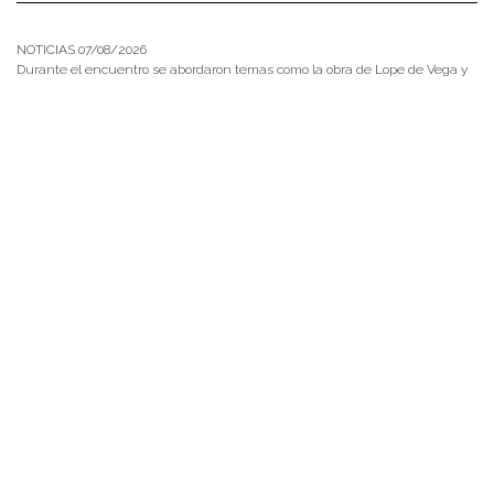
NOTICIAS 07/08/2026
Durante el encuentro se abordaron temas como la obra de Lope de Vega y
Calderón de la Barca, el pensamiento clásico español, los desafíos de la
investigación en literatura, los criterios editoriales de la Universidad de
Navarra y las proyecciones de publicaciones y proyectos conjuntos.
NOTICIAS 28/07/2026
📚 Anunciamos a nuestra comunidad universitaria que en la página de
Revistas UACh (http://revistas.uach.cl/), ya se encuentra disponible para
su lectura y descarga la edición del n° 77 de Estudios Filológicos (EFIL),
publicado recientemente. Felicitamos al equipo editorial de Estudios
Filológicos, al Instituto de Lingüística y Literatura, la Oficina de
Publicaciones de la Facultad […]
NOTICIAS 15/07/2026
Muchos de estos recursos fueron implementados durante el semestre en
las residencias de Mejor Niñez Nidal y Las Parras, espacios donde el
estudiantado desarrolló experiencias de aprendizaje y acompañamiento.