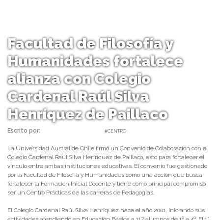
Facultad de Filosofía y
Humanidades fortalece
alianza con Colegio
Cardenal Raúl Silva
Henríquez de Paillaco
Escrito por:
daniel | 22/03/2022 |
#CENTRO
La Universidad Austral de Chile firmó un Convenio de Colaboración con el
Colegio Cardenal Raúl Silva Henríquez de Paillaco, esto para fortalecer el
vínculo entre ambas instituciones educativas. El convenio fue gestionado
por la Facultad de Filosofía y Humanidades como una acción que busca
fortalecer la Formación Inicial Docente y tiene como principal compromiso
ser un Centro Prácticas de las carreras de Pedagogías.
El Colegio Cardenal Raúl Silva Henríquez nace el año 2001, iniciando sus
actividades atendiendo en Educación Básica a 117 alumnos de 1º a 4º. El 1°