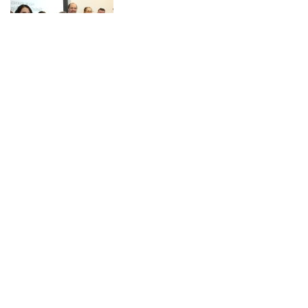
NOTICIAS 07/08/2026
Durante el encuentro se abordaron temas como la obra de Lope de Vega y
Calderón de la Barca, el pensamiento clásico español, los desafíos de la
investigación en literatura, los criterios editoriales de la Universidad de
Navarra y las proyecciones de publicaciones y proyectos conjuntos.
NOTICIAS 28/07/2026
📚 Anunciamos a nuestra comunidad universitaria que en la página de
Revistas UACh (http://revistas.uach.cl/), ya se encuentra disponible para