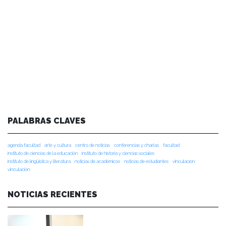
PALABRAS CLAVES
agenda facultad
arte y cultura
centro de noticias
conferencias y charlas
facultad
instituto de ciencias de la educación
instituto de historia y ciencias sociales
instituto de lingüística y literatura
noticias de académicos
noticias de estudiantes
vinculacion
vinculación
NOTICIAS RECIENTES