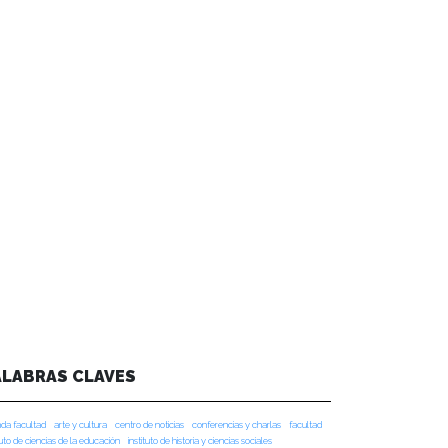
ALABRAS CLAVES
da facultad
arte y cultura
centro de noticias
conferencias y charlas
facultad
tuto de ciencias de la educación
instituto de historia y ciencias sociales