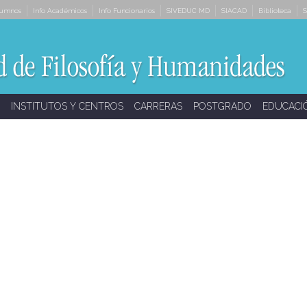
lumnos
Info Académicos
Info Funcionarios
SIVEDUC MD
SIACAD
Biblioteca
S
INSTITUTOS Y CENTROS
CARRERAS
POSTGRADO
EDUCACI