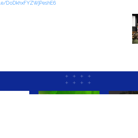
.gle/DoDkhxFYZWjPeshE6