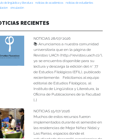
tuto de lingüística y literatura
noticias de académicos
noticias de estudiantes
ulacion
vinculación
OTICIAS RECIENTES
NOTICIAS 28/07/2026
📚 Anunciamos a nuestra comunidad
universitaria que en la página de
Revistas UACh (http://revistas.uach.cl/),
ya se encuentra disponible para su
lectura y descarga la edición del n° 77
de Estudios Filológicos (EFIL), publicado
recientemente. Felicitamos al equipo
editorial de Estudios Filológicos, al
Instituto de Lingüística y Literatura, la
Oficina de Publicaciones de la Facultad
[…]
NOTICIAS 15/07/2026
Muchos de estos recursos fueron
implementados durante el semestre en
las residencias de Mejor Niñez Nidal y
Las Parras, espacios donde el