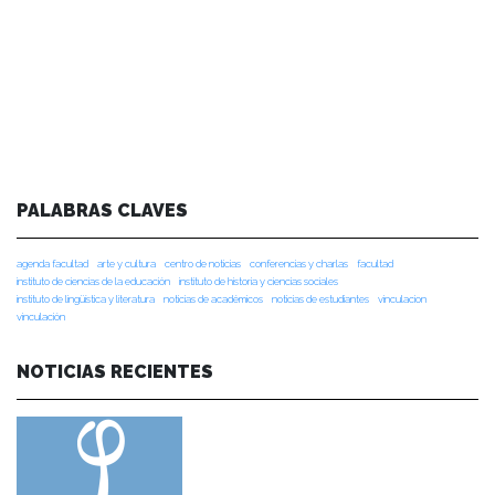
PALABRAS CLAVES
agenda facultad
arte y cultura
centro de noticias
conferencias y charlas
facultad
instituto de ciencias de la educación
instituto de historia y ciencias sociales
instituto de lingüística y literatura
noticias de académicos
noticias de estudiantes
vinculacion
vinculación
NOTICIAS RECIENTES