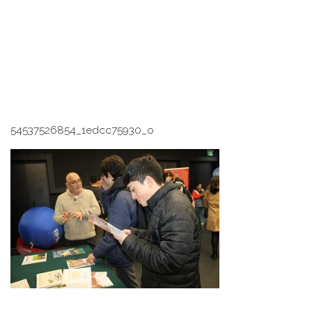
54537526854_1edcc75930_o