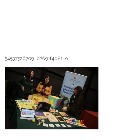
54537526709_d2691f4d81_o