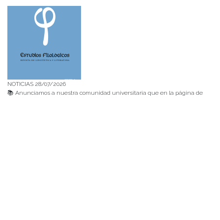
NOTICIAS 28/07/2026
📚 Anunciamos a nuestra comunidad universitaria que en la página de
Revistas UACh (http://revistas.uach.cl/), ya se encuentra disponible para
su lectura y descarga la edición del n° 77 de Estudios Filológicos (EFIL),
publicado recientemente. Felicitamos al equipo editorial de Estudios
Filológicos, al Instituto de Lingüística y Literatura, la Oficina de
Publicaciones de la Facultad […]