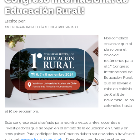
Educación Rural!
Escrito por:
Comunicaciones www.cienciaenchile.cl | 02/09/2024 |
#AGENDA #ANTROPOLOGÍA #CENTRO #DESTACADO
Nos complace
anunciar que el
plazo para el
envío de
resúmenes para
el 1.º Congreso
Internacional de
Educación Rural,
que se llevará a
cabo en Valdivia
del 6 al 8 de
noviembre, se ha
extendido hasta
el 10 de septiembre.
Este congreso está diseñado para reunir a estudiantes, docentes e
investigadores que trabajan en el ámbito de la educación en Chile y en
otros países. Para participar, los resúmenes deben ser enviados a través del
sitio web
www.educacionaustral.cl
. Durante el mes de septiembre, se