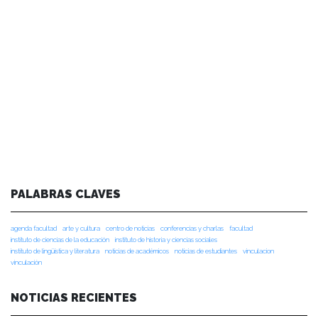
PALABRAS CLAVES
agenda facultad
arte y cultura
centro de noticias
conferencias y charlas
facultad
instituto de ciencias de la educación
instituto de historia y ciencias sociales
instituto de lingüística y literatura
noticias de académicos
noticias de estudiantes
vinculacion
vinculación
NOTICIAS RECIENTES