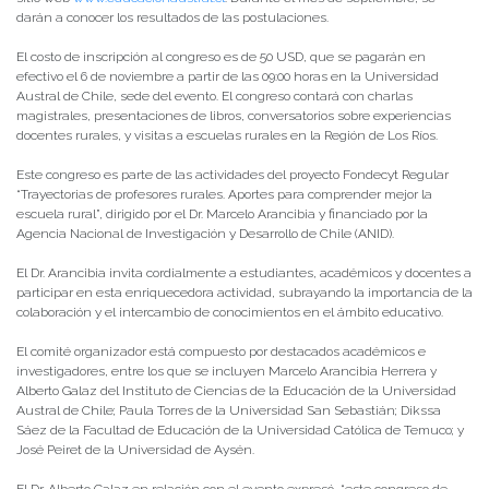
darán a conocer los resultados de las postulaciones.
El costo de inscripción al congreso es de 50 USD, que se pagarán en
efectivo el 6 de noviembre a partir de las 09:00 horas en la Universidad
Austral de Chile, sede del evento. El congreso contará con charlas
magistrales, presentaciones de libros, conversatorios sobre experiencias
docentes rurales, y visitas a escuelas rurales en la Región de Los Ríos.
Este congreso es parte de las actividades del proyecto Fondecyt Regular
“Trayectorias de profesores rurales. Aportes para comprender mejor la
escuela rural”, dirigido por el Dr. Marcelo Arancibia y financiado por la
Agencia Nacional de Investigación y Desarrollo de Chile (ANID).
El Dr. Arancibia invita cordialmente a estudiantes, académicos y docentes a
participar en esta enriquecedora actividad, subrayando la importancia de la
colaboración y el intercambio de conocimientos en el ámbito educativo.
El comité organizador está compuesto por destacados académicos e
investigadores, entre los que se incluyen Marcelo Arancibia Herrera y
Alberto Galaz del Instituto de Ciencias de la Educación de la Universidad
Austral de Chile; Paula Torres de la Universidad San Sebastián; Dikssa
Sáez de la Facultad de Educación de la Universidad Católica de Temuco; y
José Peiret de la Universidad de Aysén.
El Dr. Alberto Galaz en relación con el evento expresó, “este congreso de