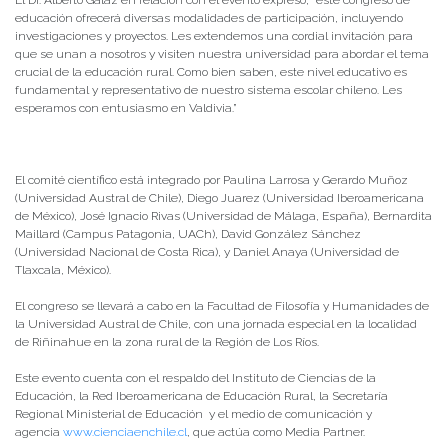
educación ofrecerá diversas modalidades de participación, incluyendo
investigaciones y proyectos. Les extendemos una cordial invitación para
que se unan a nosotros y visiten nuestra universidad para abordar el tema
crucial de la educación rural. Como bien saben, este nivel educativo es
fundamental y representativo de nuestro sistema escolar chileno. Les
esperamos con entusiasmo en Valdivia.”
El comité científico está integrado por Paulina Larrosa y Gerardo Muñoz
(Universidad Austral de Chile), Diego Juarez (Universidad Iberoamericana
de México), José Ignacio Rivas (Universidad de Málaga, España), Bernardita
Maillard (Campus Patagonia, UACh), David González Sánchez
(Universidad Nacional de Costa Rica), y Daniel Anaya (Universidad de
Tlaxcala, México).
El congreso se llevará a cabo en la Facultad de Filosofía y Humanidades de
la Universidad Austral de Chile, con una jornada especial en la localidad
de Riñinahue en la zona rural de la Región de Los Ríos.
Este evento cuenta con el respaldo del Instituto de Ciencias de la
Educación, la Red Iberoamericana de Educación Rural, la Secretaría
Regional Ministerial de Educación y el medio de comunicación y
agencia
www.cienciaenchile.cl
, que actúa como Media Partner.