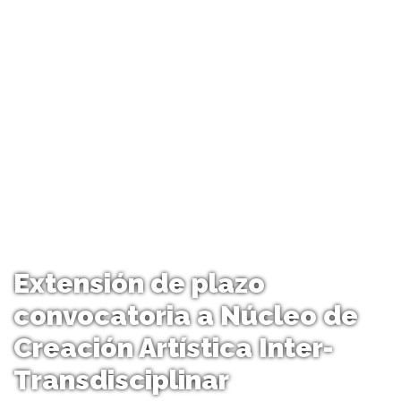
Extensión de plazo
convocatoria a Núcleo de
Creación Artística Inter-
Transdisciplinar