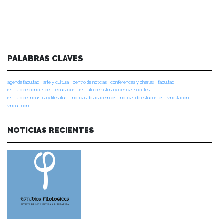
PALABRAS CLAVES
agenda facultad
arte y cultura
centro de noticias
conferencias y charlas
facultad
instituto de ciencias de la educación
instituto de historia y ciencias sociales
instituto de lingüística y literatura
noticias de académicos
noticias de estudiantes
vinculacion
vinculación
NOTICIAS RECIENTES