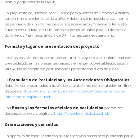
planta y adjuntos de la UACh.
La propuesta adjudicada por el Fondo para Núcleos de Creación Artística,
tendrá una duración total de 4 años y deberá ser renovada anualmente
tras entrega de un informe de avance académico y financiero. Para ello,
cuenta con un total de 17 millones de pesos anuales para su desarrollo
durante los 3 primeros años; y de 8,5 millones para el cuarto año.
Formato y lugar de presentación del proyecto
Los/las postulantes deberán presentar sus proyectos de conformidad con
lo establecido en las presentes bases, y en el periodo establecido según
VIDCA. No se aceptarán postulaciones presentadas fuera de plazo.
El
Formulario de Postulación y los Antecedentes Obligatorios
,
deberán ser presentados a través de la plataforma de postulación on-line,
dispuesta
https://otl.uach.cl/encuestas/nucleo-de-creacion-artistica-
inter-transdisciplinar-uach
Las
Bases y los formatos oficiales de postulación
podrán ser
descargados de las páginas;
https://creacionartistica.uach.cl/
Orientaciones y consultas
La apertura de cada Fondo con sus respectivas bases será publicada por la