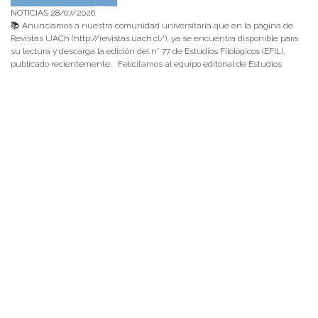
NOTICIAS 28/07/2026
📚 Anunciamos a nuestra comunidad universitaria que en la página de
Revistas UACh (http://revistas.uach.cl/), ya se encuentra disponible para
su lectura y descarga la edición del n° 77 de Estudios Filológicos (EFIL),
publicado recientemente. Felicitamos al equipo editorial de Estudios
Filológicos, al Instituto de Lingüística y Literatura, la Oficina de
Publicaciones de la Facultad […]
NOTICIAS 15/07/2026
Muchos de estos recursos fueron implementados durante el semestre en
las residencias de Mejor Niñez Nidal y Las Parras, espacios donde el
estudiantado desarrolló experiencias de aprendizaje y acompañamiento.