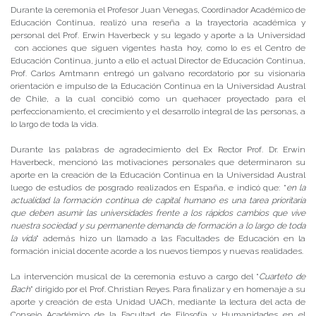
Durante la ceremonia el Profesor Juan Venegas, Coordinador Académico de
Educación Continua, realizó una reseña a la trayectoria académica y
personal del Prof. Erwin Haverbeck y su legado y aporte a la Universidad
con acciones que siguen vigentes hasta hoy, como lo es el Centro de
Educación Continua, junto a ello el actual Director de Educación Continua,
Prof. Carlos Amtmann entregó un galvano recordatorio por su visionaria
orientación e impulso de la Educación Continua en la Universidad Austral
de Chile, a la cual concibió como un quehacer proyectado para el
perfeccionamiento, el crecimiento y el desarrollo integral de las personas, a
lo largo de toda la vida.
Durante las palabras de agradecimiento del Ex Rector Prof. Dr. Erwin
Haverbeck, mencionó las motivaciones personales que determinaron su
aporte en la creación de la Educación Continua en la Universidad Austral
luego de estudios de posgrado realizados en España, e indicó que: “
en la
actualidad la formación continua de capital humano es una tarea prioritaria
que deben asumir las universidades frente a los rápidos cambios que vive
nuestra sociedad y su permanente demanda de formación a lo largo de toda
la vida
” además hizo un llamado a las Facultades de Educación en la
formación inicial docente acorde a los nuevos tiempos y nuevas realidades.
La intervención musical de la ceremonia estuvo a cargo del “
Cuarteto de
Bach
” dirigido por el Prof. Christian Reyes. Para finalizar y en homenaje a su
aporte y creación de esta Unidad UACh, mediante la lectura del acta de
Consejo Académico de la Facultad de Filosofía y Humanidades en el