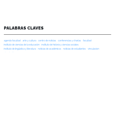
PALABRAS CLAVES
agenda facultad
arte y cultura
centro de noticias
conferencias y charlas
facultad
instituto de ciencias de la educación
instituto de historia y ciencias sociales
instituto de lingüística y literatura
noticias de académicos
noticias de estudiantes
vinculacion
vinculación
NOTICIAS RECIENTES