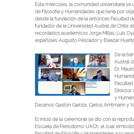
Este miércoles, la comunidad universitaria se u
de Filosofía y Humanidades que tenía por objet
desde la fundación de la entonces Facultad de
fundador de la Universidad Austral de Chile, 
recordados académicos Jorge Millas, Luis Oyar
españoles Augusto Pescador y Eleazar Huerta 
De la tra
Austral d
Dr. Mauri
Humanida
Facultad 
Director 
y Humani
Decanos Gastón Gaínza, Carlos Amtmann y Y
El inicio de la ceremonia se dio con la reprod
Escuela de Periodismo UACh, el cual simboliz
Facultad de Filosofía y Humanidades a lo larg