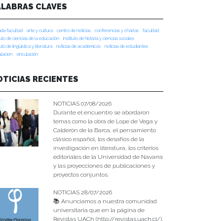
ALABRAS CLAVES
da facultad
arte y cultura
centro de noticias
conferencias y charlas
facultad
tuto de ciencias de la educación
instituto de historia y ciencias sociales
tuto de lingüística y literatura
noticias de académicos
noticias de estudiantes
ulacion
vinculación
OTICIAS RECIENTES
NOTICIAS 07/08/2026
Durante el encuentro se abordaron
temas como la obra de Lope de Vega y
Calderón de la Barca, el pensamiento
clásico español, los desafíos de la
investigación en literatura, los criterios
editoriales de la Universidad de Navarra
y las proyecciones de publicaciones y
proyectos conjuntos.
NOTICIAS 28/07/2026
📚 Anunciamos a nuestra comunidad
universitaria que en la página de
Revistas UACh (http://revistas.uach.cl/),