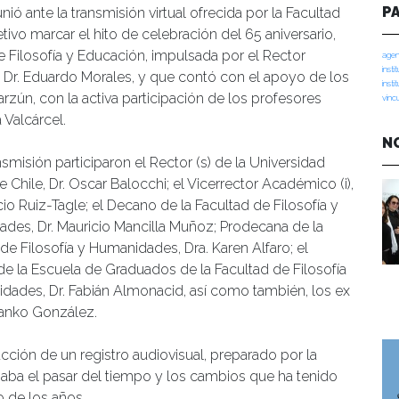
P
nió ante la transmisión virtual ofrecida por la Facultad
ivo marcar el hito de celebración del 65 aniversario,
 Filosofía y Educación, impulsada por el Rector
agen
insti
el Dr. Eduardo Morales, y que contó con el apoyo de los
insti
zún, con la activa participación de los profesores
vinc
Valcárcel.
N
nsmisión participaron el Rector (s) de la Universidad
e Chile, Dr. Oscar Balocchi; el Vicerrector Académico (i),
cio Ruiz-Tagle; el Decano de la Facultad de Filosofía y
des, Dr. Mauricio Mancilla Muñoz; Prodecana de la
de Filosofía y Humanidades, Dra. Karen Alfaro; el
de la Escuela de Graduados de la Facultad de Filosofía
dades, Dr. Fabián Almonacid, así como también, los ex
anko González.
ucción de un registro audiovisual, preparado por la
aba el pasar del tiempo y los cambios que ha tenido
o de los años.