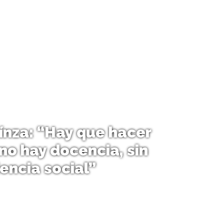
ínza: “Hay que hacer
 no hay docencia, sin
encia social”