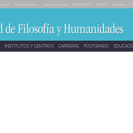
lumnos
Info Académicos
Info Funcionarios
SIVEDUC MD
SIACAD
Biblioteca
S
INSTITUTOS Y CENTROS
CARRERAS
POSTGRADO
EDUCACI