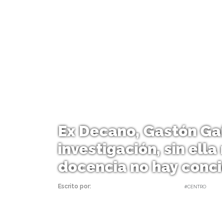
Ex Decano, Gastón Ga
investigación, sin ella
docencia no hay conci
Escrito por:
Carolina Angulo | 17/06/2021 |
#CENTRO