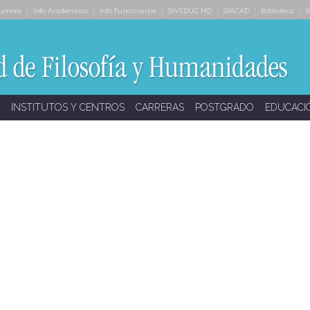
lumnos
Info Académicos
Info Funcionarios
SIVEDUC MD
SIACAD
Biblioteca
S
INSTITUTOS Y CENTROS
CARRERAS
POSTGRADO
EDUCACI