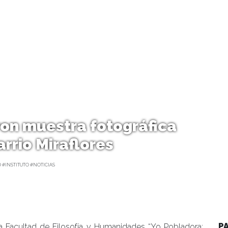
ron muestra fotográfica
arrio Miraflores
 #INSTITUTO #NOTICIAS
P
a Facultad de Filosofía y Humanidades “Yo Pobladora: