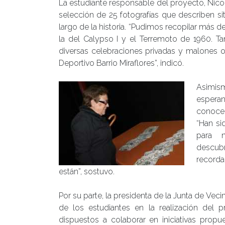
La estudiante responsable del proyecto, Nic
selección de 25 fotografías que describen sit
largo de la historia. “Pudimos recopilar más 
la del Calypso I y el Terremoto de 1960. T
diversas celebraciones privadas y malones o
Deportivo Barrio Miraflores”, indicó.
Asimism
espera
conocer
“Han si
para n
descub
recorda
están”, sostuvo.
Por su parte, la presidenta de la Junta de Ve
de los estudiantes en la realización del
dispuestos a colaborar en iniciativas propu