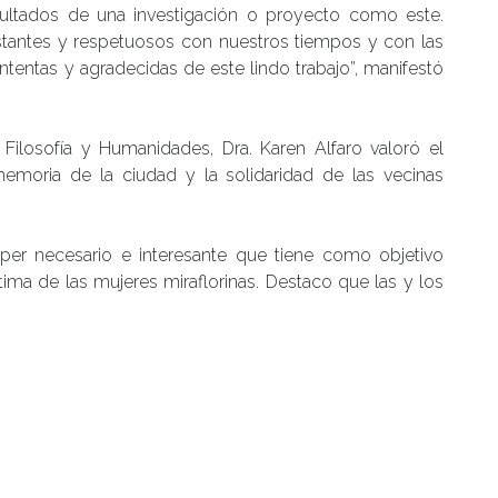
ltados de una investigación o proyecto como este.
nstantes y respetuosos con nuestros tiempos y con las
tentas y agradecidas de este lindo trabajo”, manifestó
Filosofía y Humanidades, Dra. Karen Alfaro valoró el
memoria de la ciudad y la solidaridad de las vecinas
per necesario e interesante que tiene como objetivo
íntima de las mujeres miraflorinas. Destaco que las y los
ar retribuir con esta muestra tan linda a quienes
as. Es un trabajo muy bonito que esperamos que se
 y a otros públicos”.
cimiento y participación
vento, los estudiantes reconocieron el compromiso y
idad de las vecinas María Ramos, Carmen Rojas y las