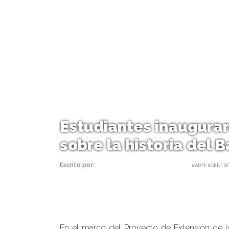
Estudiantes inaugura
sobre la historia del B
Escrito por:
Carolina Angulo | 16/04/2019 |
#ARTE #CENTRO
En el marco del Proyecto de Extensión de l