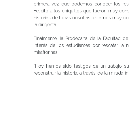
primera vez que podemos conocer los resu
Felicito a los chiquillos que fueron muy co
historias de todas nosotras, estamos muy con
la dirigenta.
Finalmente, la Prodecana de la Facultad de 
interés de los estudiantes por rescatar la 
miraflorinas.
“Hoy hemos sido testigos de un trabajo su
reconstruir la historia, a través de la mirada 
jóvenes de este equipo hayan podido logr
generosamente han compartido sus memori
pueda ampliarse a otros espacios de la ciudad
Recono
En el e
generos