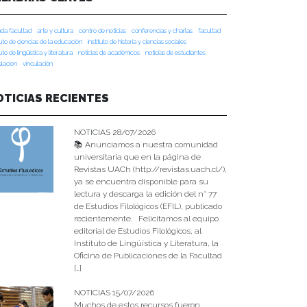
da facultad
arte y cultura
centro de noticias
conferencias y charlas
facultad
tuto de ciencias de la educación
instituto de historia y ciencias sociales
tuto de lingüística y literatura
noticias de académicos
noticias de estudiantes
ulacion
vinculación
OTICIAS RECIENTES
NOTICIAS 28/07/2026
📚 Anunciamos a nuestra comunidad
universitaria que en la página de
Revistas UACh (http://revistas.uach.cl/),
ya se encuentra disponible para su
lectura y descarga la edición del n° 77
de Estudios Filológicos (EFIL), publicado
recientemente. Felicitamos al equipo
editorial de Estudios Filológicos, al
Instituto de Lingüística y Literatura, la
Oficina de Publicaciones de la Facultad
[…]
NOTICIAS 15/07/2026
Muchos de estos recursos fueron