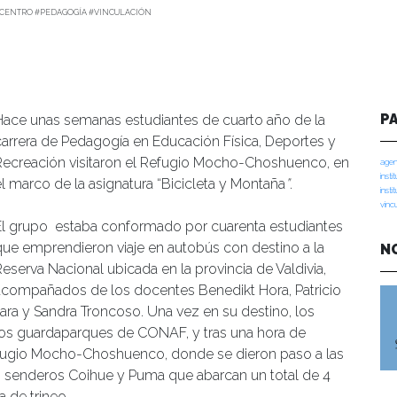
CENTRO #PEDAGOGÍA #VINCULACIÓN
P
Hace unas semanas estudiantes de cuarto año de la
carrera de Pedagogía en Educación Física, Deportes y
Recreación visitaron el Refugio Mocho-Choshuenco, en
agen
insti
el marco de la asignatura “Bicicleta y Montaña
”
.
insti
vinc
El grupo estaba conformado por cuarenta estudiantes
que emprendieron viaje en autobús con destino a la
N
Reserva Nacional ubicada en la provincia de Valdivia,
acompañados de los docentes Benedikt Hora, Patricio
Jara y Sandra Troncoso. Una vez en su destino, los
los guardaparques de CONAF, y tras una hora de
Refugio Mocho-Choshuenco, donde se dieron paso a las
r los senderos Coihue y Puma que abarcan un total de 4
a de trineo.