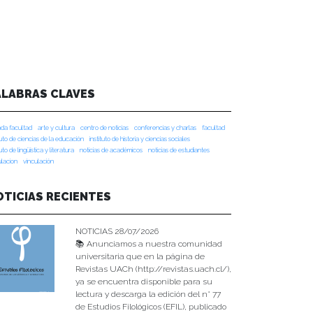
ALABRAS CLAVES
da facultad
arte y cultura
centro de noticias
conferencias y charlas
facultad
tuto de ciencias de la educación
instituto de historia y ciencias sociales
tuto de lingüística y literatura
noticias de académicos
noticias de estudiantes
ulacion
vinculación
OTICIAS RECIENTES
NOTICIAS 28/07/2026
📚 Anunciamos a nuestra comunidad
universitaria que en la página de
Revistas UACh (http://revistas.uach.cl/),
ya se encuentra disponible para su
lectura y descarga la edición del n° 77
de Estudios Filológicos (EFIL), publicado