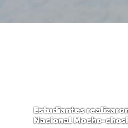
Estudiantes realizaro
Nacional Mocho-chos