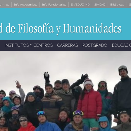
lumnos
Info Académicos
Info Funcionarios
SIVEDUC MD
SIACAD
Biblioteca
S
INSTITUTOS Y CENTROS
CARRERAS
POSTGRADO
EDUCACI