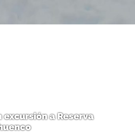
n excursión a Reserva
huenco