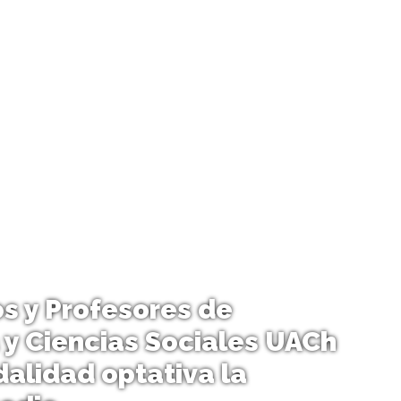
s y Profesores de
 y Ciencias Sociales UACh
alidad optativa la