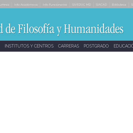
lumnos
Info Académicos
Info Funcionarios
SIVEDUC MD
SIACAD
Biblioteca
S
INSTITUTOS Y CENTROS
CARRERAS
POSTGRADO
EDUCACI