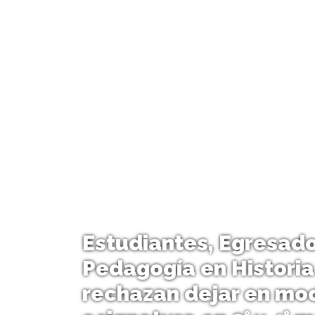
Estudiantes, Egresado
Pedagogía en Historia
rechazan dejar en mod