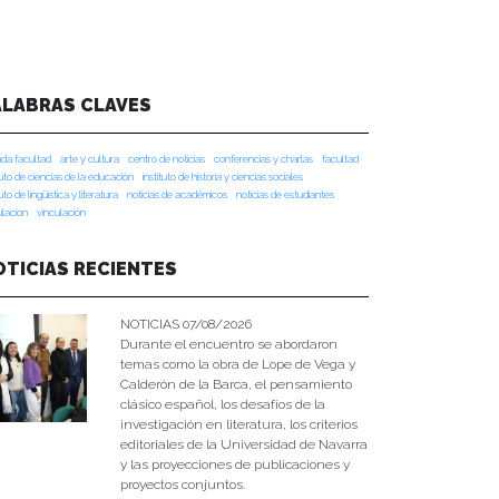
ALABRAS CLAVES
da facultad
arte y cultura
centro de noticias
conferencias y charlas
facultad
tuto de ciencias de la educación
instituto de historia y ciencias sociales
tuto de lingüística y literatura
noticias de académicos
noticias de estudiantes
ulacion
vinculación
OTICIAS RECIENTES
NOTICIAS 07/08/2026
Durante el encuentro se abordaron
temas como la obra de Lope de Vega y
Calderón de la Barca, el pensamiento
clásico español, los desafíos de la
investigación en literatura, los criterios
editoriales de la Universidad de Navarra
y las proyecciones de publicaciones y
proyectos conjuntos.