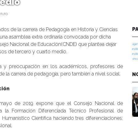
medio
ITUTO
P
dos de la carrera de Pedagogía en Historia y Ciencias
 a una asamblea extra ordinaria convocada por dicha
nsejo Nacional de Educación(CNDE) que plantea dejar
agen
insti
rsos de tercero y cuarto medio.
insti
vinc
a y preocupación en los académicos, profesores de
e la carrera de pedagogía, pero también a nivel social.
N
ción
e mayo de 2019 expone que el Consejo Nacional de
 la Formación Diferenciada Técnico Profesional de
Humanístico Científica haciendo tres diferenciaciones:
ional.