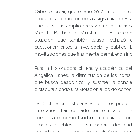
Cabe recordar, que el año 2010 en el primer
propuso la reducción de la asignatura de His
que causo un amplio rechazo a nivel naciona
Michelle Bachelet el Ministerio de Educació
situación que también causo rechazó d
cuestionamientos a nivel social y público.
movilizaciones que finalmente permitieron inci
Para la Historiadora chilena y académica del
Angélica Illanes, la disminución de las horas
que busca despolitizar y sustraer la concie
dictadura siendo una violación a los derecho
La Doctora en Historia añadió “ Los puebl
milenarios han contado con el relato de su
como base, como fundamento para la cons
propios pueblos de su propia identida
sociedad y sustraer al relato histórico de 