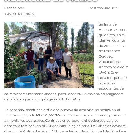
Escrito por:
Equipo Humanidades | 16/05/2023 |
#CENTRO #ESCUELA
#MAGISTER #NOTICIAS
Se trata de
Andreass Fischer,
quien realiza el
plan vinculante
de Agronomía y
de Fernanda
Bórquez,
vinculada de
Antropología de la
UACh. Este
acuerdo, permite
a los y las
estudiantes de
carreras como las mencionadas, postular es su último año de pregrado a
algunos programas de postgrados de la UACh.
La pasantía, efectuada entre abril y mayo de este año, se realizó en el
marco del proyecto MEC801900 “Mercados costeros y sistemas agromarino-
alimentarios localizados. Contribuciones socio- antropológicas para el
desarrollo territorial en el Sur de Chile”, dirigido por el Dr. Gonzalo Saavedra,
director de Postgrado de la UACh y académico de la Facultad de Filosofía y