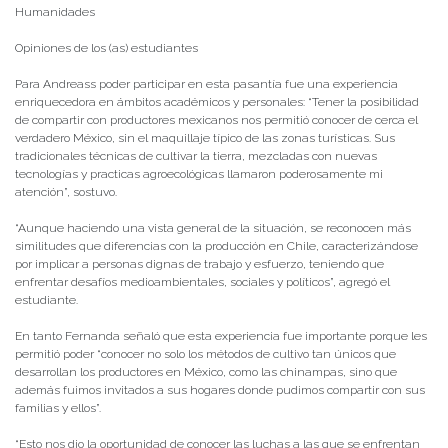
Humanidades
Opiniones de los (as) estudiantes
Para Andreass poder participar en esta pasantía fue una experiencia
enriquecedora en ámbitos académicos y personales: “Tener la posibilidad
de compartir con productores mexicanos nos permitió conocer de cerca el
verdadero México, sin el maquillaje típico de las zonas turísticas. Sus
tradicionales técnicas de cultivar la tierra, mezcladas con nuevas
tecnologías y practicas agroecológicas llamaron poderosamente mi
atención”, sostuvo.
“Aunque haciendo una vista general de la situación, se reconocen más
similitudes que diferencias con la producción en Chile, caracterizándose
por implicar a personas dignas de trabajo y esfuerzo, teniendo que
enfrentar desafíos medioambientales, sociales y políticos”, agregó el
estudiante.
En tanto Fernanda señaló que esta experiencia fue importante porque les
permitió poder “conocer no solo los métodos de cultivo tan únicos que
desarrollan los productores en México, como las chinampas, sino que
además fuimos invitados a sus hogares donde pudimos compartir con sus
familias y ellos”.
“Esto nos dio la oportunidad de conocer las luchas a las que se enfrentan