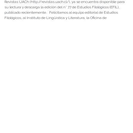
Revistas UACh (http://revistas.uach.cl/), ya se encuentra disponible para
su lectura y descarga la edición del n° 77 de Estudios Filológicos (EFIL),
publicado recientemente. Felicitamos al equipo editorial de Estudios
Filológicos, al Instituto de Lingüística y Literatura, la Oficina de
Publicaciones de la Facultad […]
NOTICIAS 15/07/2026
Muchos de estos recursos fueron implementados durante el semestre en
las residencias de Mejor Niñez Nidal y Las Parras, espacios donde el
estudiantado desarrolló experiencias de aprendizaje y acompañamiento.