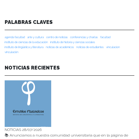
PALABRAS CLAVES
agenda facultad
arte y cultura
centro de noticias
conferencias y charlas
facultad
instituto de ciencias de la educación
instituto de historia y ciencias sociales
instituto de lingüística y literatura
noticias de académicos
noticias de estudiantes
vinculacion
vinculación
NOTICIAS RECIENTES
NOTICIAS 28/07/2026
📚 Anunciamos a nuestra comunidad universitaria que en la página de