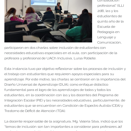
consolidación
profesional” (ILLI
208), las y los
estudiantes de
quinto año de la
Escuela de
Pedagogía en
Lenguaje y
Comunicación,
participaron en dos charlas sobre inclusión de estudiantes con
necesidades educativas especiales en el aula, con participación de la
profesora y profesional de UACh Inclusiva, Luisa Poblete.
Esta instancia tuvo por objetivo reflexionar sobre los procesos de inclusión y
el trabajo con estudiantes que requieren apoyos especiales para su
aprendizaje. Por este motivo, las charlas se centraron en la importancia del
Diseño Universal de Aprendizaje (DUA), como enfoque didáctico
fundamental para el logro de los aprendizajes de todas y todos los
estudiantes, en la coordinación con las y los docentes del Programa de
Integración Escolar (PIE) y las necesidades educativas, particularmente, de
estudiantes que se encuentran en Condición de Espectro Autista (CEA) y
Trastorno de Déficit de Atención (TDA).
La docente responsable de la asignatura, Mg. Valeria Silva, indicó que los
“temas de inclusión son tan importantes a considerar para profesores
ad