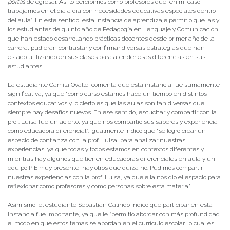
portas
de egresar. Así lo percibimos como profesores que, en mi caso,
trabajamos en el día a día con necesidades educativas especiales dentro
del aula”. En este sentido, esta instancia de aprendizaje permitió que las y
los estudiantes de quinto año de Pedagogía en Lenguaje y Comunicación,
que han estado desarrollando prácticas docentes desde primer año de la
carrera, pudieran contrastar y confirmar diversas estrategias que han
estado utilizando en sus clases para atender esas diferencias en sus
estudiantes.
La estudiante Camila Ovalle, comenta que esta instancia fue sumamente
significativa, ya que “como curso estamos hace un tiempo en distintos
contextos educativos y lo cierto es que las aulas son tan diversas que
siempre hay desafíos nuevos. En ese sentido, escuchar y compartir con la
prof. Luisa fue un acierto, ya que nos compartió sus saberes y experiencia
como educadora diferencial”. Igualmente indicó que “se logró crear un
espacio de confianza con la prof. Luisa, para analizar nuestras
experiencias, ya que todas y todos estamos en contextos diferentes y,
mientras hay algunos que tienen educadoras diferenciales en aula y un
equipo PIE muy presente, hay otros que quizá no. Pudimos compartir
nuestras experiencias con la prof. Luisa, ya que ella nos dio el espacio para
reflexionar como profesores y como personas sobre esta materia”.
Asimismo, el estudiante Sebastián Galindo indicó que participar en esta
instancia fue importante, ya que le “permitió abordar con más profundidad
el modo en que estos temas se abordan en el currículo escolar, lo cual es