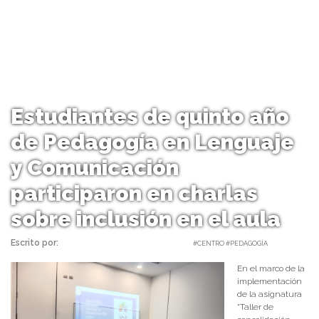
Estudiantes de quinto año
de Pedagogía en Lenguaje
y Comunicación
participaron en charlas
sobre inclusión en el aula
Escrito por:
Carolina Angulo | 26/05/2023 |
#CENTRO #PEDAGOGÍA
En el marco de la
implementación
de la asignatura
“Taller de