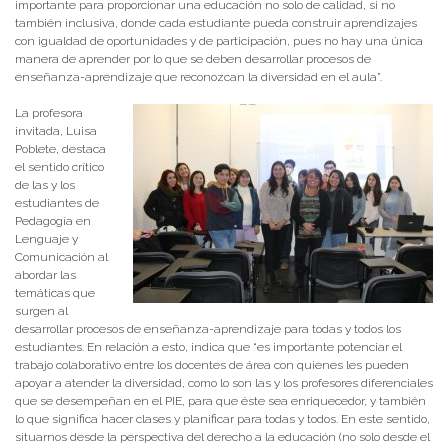
importante para proporcionar una educación no solo de calidad, si no
también inclusiva, donde cada estudiante pueda construir aprendizajes
con igualdad de oportunidades y de participación, pues no hay una única
manera de aprender por lo que se deben desarrollar procesos de
enseñanza-aprendizaje que reconozcan la diversidad en el aula”.
La profesora
invitada, Luisa
Poblete, destaca
el sentido crítico
de las y los
estudiantes de
Pedagogía en
Lenguaje y
Comunicación al
abordar las
temáticas que
surgen al
desarrollar procesos de enseñanza-aprendizaje para todas y todos los
estudiantes. En relación a esto, indica que “es importante potenciar el
trabajo colaborativo entre los docentes de área con quienes les pueden
apoyar a atender la diversidad, como lo son las y los profesores diferenciales
que se desempeñan en el PIE, para que éste sea enriquecedor, y también
lo que significa hacer clases y planificar para todas y todos. En este sentido,
situarnos desde la perspectiva del derecho a la educación (no solo desde el