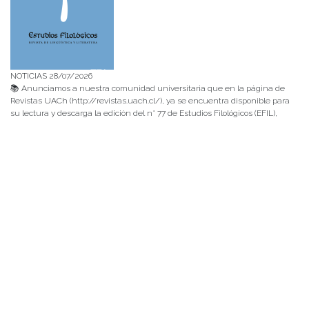
NOTICIAS 28/07/2026
📚 Anunciamos a nuestra comunidad universitaria que en la página de
Revistas UACh (http://revistas.uach.cl/), ya se encuentra disponible para
su lectura y descarga la edición del n° 77 de Estudios Filológicos (EFIL),
publicado recientemente. Felicitamos al equipo editorial de Estudios
Filológicos, al Instituto de Lingüística y Literatura, la Oficina de
Publicaciones de la Facultad […]
NOTICIAS 15/07/2026
Muchos de estos recursos fueron implementados durante el semestre en
las residencias de Mejor Niñez Nidal y Las Parras, espacios donde el