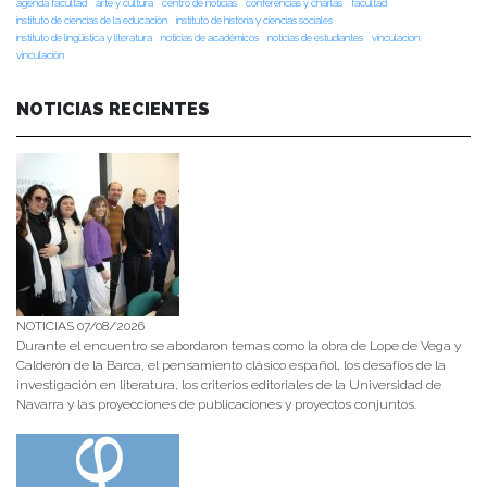
agenda facultad
arte y cultura
centro de noticias
conferencias y charlas
facultad
instituto de ciencias de la educación
instituto de historia y ciencias sociales
instituto de lingüística y literatura
noticias de académicos
noticias de estudiantes
vinculacion
vinculación
NOTICIAS RECIENTES
NOTICIAS 07/08/2026
Durante el encuentro se abordaron temas como la obra de Lope de Vega y
Calderón de la Barca, el pensamiento clásico español, los desafíos de la
investigación en literatura, los criterios editoriales de la Universidad de
Navarra y las proyecciones de publicaciones y proyectos conjuntos.