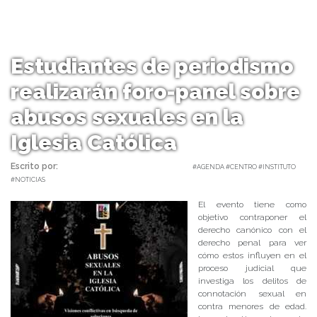
Estudiantes de periodismo
realizarán foro-panel sobre
abusos sexuales en la
Iglesia Católica
Escrito por:
Carolina Angulo | 07/06/2018 |
#AGENDA #CENTRO #INSTITUTO
#NOTICIAS
El evento tiene como
objetivo contraponer el
derecho canónico con el
derecho penal para ver
cómo estos influyen en el
proceso judicial que
investiga los delitos de
connotación sexual en
contra menores de edad.