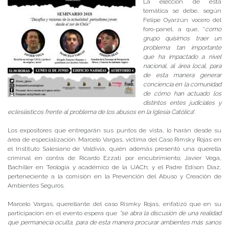
La elección de esta
temática se debe, según
Felipe Oyarzún vocero del
foro-panel, a que, “
como
grupo quisimos traer un
problema tan importante
que ha impactado a nivel
nacional, al área local, para
de esta manera generar
conciencia en la comunidad
de cómo han actuado los
distintos entes judiciales y
eclesiásticos frente al problema de los abusos en la Iglesia Católica
”.
Los expositores que entregarán sus puntos de vista, lo harán desde su
área de especialización. Marcelo Vargas, víctima del Caso Rimsky Rojas en
el Instituto Salesiano de Valdivia, quién además presentó una querella
criminal en contra de Ricardo Ezzati por encubrimiento; Javier Vega,
Bachiller en Teología y académico de la UACh; y el Padre Edison Díaz,
perteneciente a la comisión en la Prevención del Abuso y Creación de
Ambientes Seguros.
Marcelo Vargas, querellante del caso Rismky Rojas, enfatizó que en su
participación en el evento espera que
“se abra la discusión de una realidad
que permanecía oculta, para de esta manera procurar ambientes más sanos