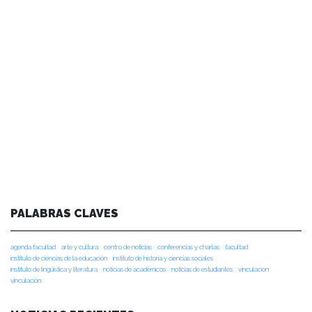
PALABRAS CLAVES
agenda facultad
arte y cultura
centro de noticias
conferencias y charlas
facultad
instituto de ciencias de la educación
instituto de historia y ciencias sociales
instituto de lingüística y literatura
noticias de académicos
noticias de estudiantes
vinculacion
vinculación