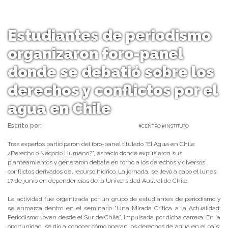
Estudiantes de periodismo
organizaron foro-panel
donde se debatió sobre los
derechos y conflictos por el
agua en Chile
Escrito por:
Carolina Angulo | 21/06/2019 |
#CENTRO #INSTITUTO
Tres expertos participaron del foro-panel titulado “El Agua en Chile:
¿Derecho o Negocio Humano?”, espacio donde expusieron sus
planteamientos y generaron debate en torno a los derechos y diversos
conflictos derivados del recurso hídrico. La jornada, se llevó a cabo el lunes
17 de junio en dependencias de la Universidad Austral de Chile.
La actividad fue organizada por un grupo de estudiantes de periodismo y
se enmarca dentro en el seminario “Una Mirada Crítica a la Actualidad:
Periodismo Joven desde el Sur de Chile”, impulsada por dicha carrera. En la
oportunidad, se dio a conocer cómo operan los derechos de agua en el país,