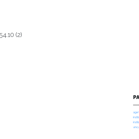
4.10 (2)
P
agen
insti
insti
vinc