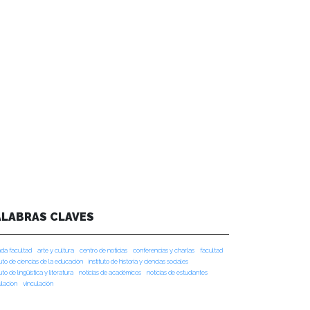
ALABRAS CLAVES
da facultad
arte y cultura
centro de noticias
conferencias y charlas
facultad
tuto de ciencias de la educación
instituto de historia y ciencias sociales
tuto de lingüística y literatura
noticias de académicos
noticias de estudiantes
ulacion
vinculación