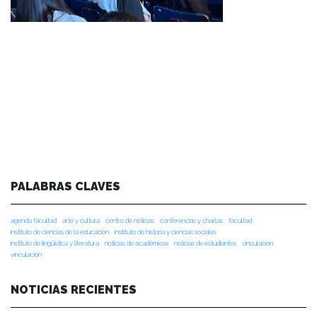
PALABRAS CLAVES
agenda facultad
arte y cultura
centro de noticias
conferencias y charlas
facultad
instituto de ciencias de la educación
instituto de historia y ciencias sociales
instituto de lingüística y literatura
noticias de académicos
noticias de estudiantes
vinculacion
vinculación
NOTICIAS RECIENTES