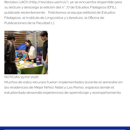
Revistas UACh (http://revistas.uach.cl/), ya se encuentra disponible para
su lectura y descarga la edición del n° 77 de Estudios Filológicos (EFIL),
publicado recientemente. Felicitamos al equipo editorial de Estudios
Filológicos, al Instituto de Lingüística y Literatura, la Oficina de
Publicaciones de la Facultad […]
NOTICIAS 15/07/2026
Muchos de estos recursos fueron implementados durante el semestre en
las residencias de Mejor Niñez Nidal y Las Parras, espacios donde el
estudiantado desarrolló experiencias de aprendizaje y acompañamiento.