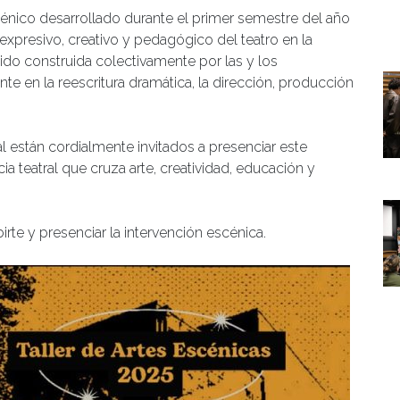
scénico desarrollado durante el primer semestre del año
expresivo, creativo y pedagógico del teatro en la
sido construida colectivamente por las y los
te en la reescritura dramática, la dirección, producción
l están cordialmente invitados a presenciar este
a teatral que cruza arte, creatividad, educación y
irte y p
resenciar la intervención escénica.