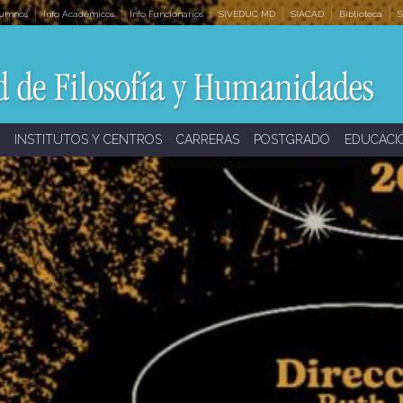
lumnos
Info Académicos
Info Funcionarios
SIVEDUC MD
SIACAD
Biblioteca
S
INSTITUTOS Y CENTROS
CARRERAS
POSTGRADO
EDUCACI