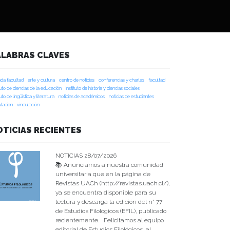
ALABRAS CLAVES
da facultad
arte y cultura
centro de noticias
conferencias y charlas
facultad
tuto de ciencias de la educación
instituto de historia y ciencias sociales
tuto de lingüística y literatura
noticias de académicos
noticias de estudiantes
ulacion
vinculación
OTICIAS RECIENTES
NOTICIAS 28/07/2026
📚 Anunciamos a nuestra comunidad
universitaria que en la página de
Revistas UACh (http://revistas.uach.cl/),
ya se encuentra disponible para su
lectura y descarga la edición del n° 77
de Estudios Filológicos (EFIL), publicado
recientemente. Felicitamos al equipo
editorial de Estudios Filológicos, al