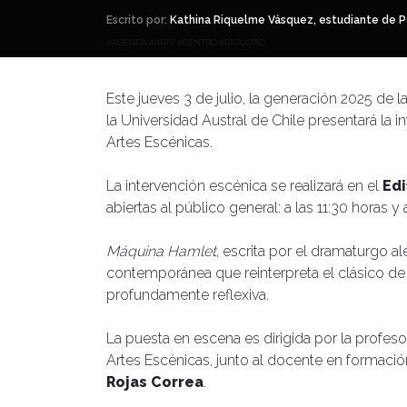
Escrito por:
Kathina Riquelme Vásquez, estudiante de P
#AGENDA #ARTE #CENTRO #FACULTAD
Este jueves 3 de julio, la generación 2025 de
la Universidad Austral de Chile presentará la 
Artes Escénicas.
La intervención escénica se realizará en el
Edi
abiertas al público general: a las 11:30 horas y 
Máquina Hamlet
, escrita por el dramaturgo a
contemporánea que reinterpreta el clásico de
profundamente reflexiva.
La puesta en escena es dirigida por la profes
Artes Escénicas, junto al docente en formac
Rojas Correa
.