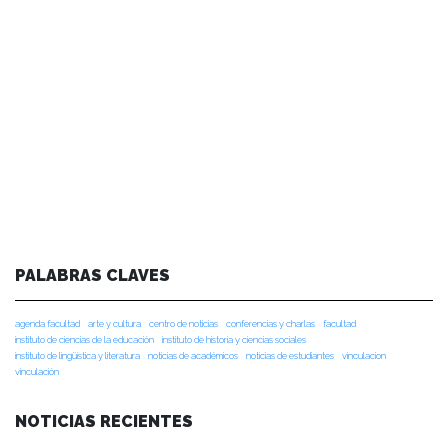
PALABRAS CLAVES
agenda facultad
arte y cultura
centro de noticias
conferencias y charlas
facultad
instituto de ciencias de la educación
instituto de historia y ciencias sociales
instituto de lingüística y literatura
noticias de académicos
noticias de estudiantes
vinculacion
vinculación
NOTICIAS RECIENTES