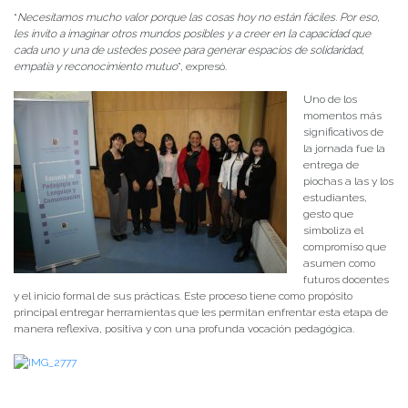
“
Necesitamos mucho valor porque las cosas hoy no están fáciles. Por eso,
les invito a imaginar otros mundos posibles y a creer en la capacidad que
cada uno y una de ustedes posee para generar espacios de solidaridad,
empatía y reconocimiento mutuo
”, expresó.
Uno de los
momentos más
significativos de
la jornada fue la
entrega de
piochas a las y los
estudiantes,
gesto que
simboliza el
compromiso que
asumen como
futuros docentes
y el inicio formal de sus prácticas. Este proceso tiene como propósito
principal entregar herramientas que les permitan enfrentar esta etapa de
manera reflexiva, positiva y con una profunda vocación pedagógica.