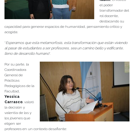
el poder
transformador del
rol docente,
destacando su
capacidad para generar espacios de humanidad, pensamiento crítico y
acogida:
“
Esperamos que esta metamorfosis, esta transformación que están viviendo
al pasar de estudiantes a ser profesores, sea un camino bello y edificante,
lleno de desarrollo humano
”.
Por su parte, la
Coordinadora
General de
Prácticas
Pedagógicas de la
Facultad,
Yessica
Carrasco
, valoró
la decisión y
valentía de las y
los jóvenes que
eligen ser
profesores en un contexto desafiante: