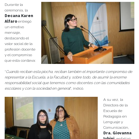
Durante la
ceremonia, la
Decana Karen
Alfaro
entregó
un emotivo
mensaje,
destacando el
valor social de la
profesión docente
y el compromiso
que esta conlleva:
“
Cuando reciban esta piocha, reciban también el importante compromiso de
representar a la Escuela, a la Facultad y, sobre todo, de asumir la enorme
responsabilidad social que tenemos como docentes con las comunidades
escolares y con la sociedad en general
”, indicó.
A su vez, la
Directora de la
Escuela de
Pedagogía en
Lenguaje y
Comunicación,
Dra. Giovanna
Iubini
, enfatizó