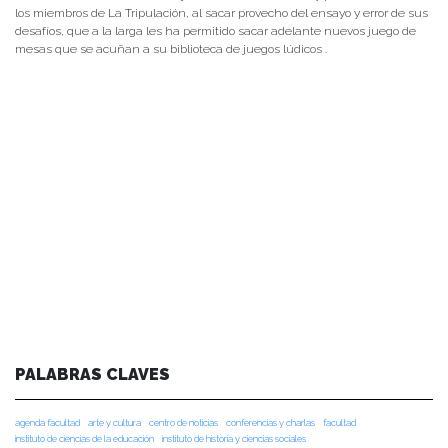
los miembros de La Tripulación, al sacar provecho del ensayo y error de sus
desafíos, que a la larga les ha permitido sacar adelante nuevos juego de
mesas que se acuñan a su biblioteca de juegos lúdicos .
PALABRAS CLAVES
agenda facultad
arte y cultura
centro de noticias
conferencias y charlas
facultad
instituto de ciencias de la educación
instituto de historia y ciencias sociales