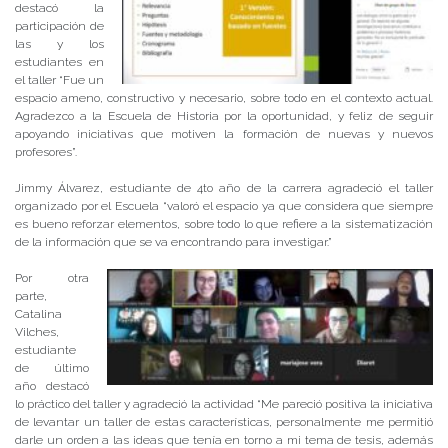
destacó la
participación de
las y los
estudiantes en
el taller “Fue un
espacio ameno, constructivo y necesario, sobre todo en el contexto actual.
Agradezco a la Escuela de Historia por la oportunidad, y feliz de seguir
apoyando iniciativas que motiven la formación de nuevas y nuevos
profesores”.
Jimmy Álvarez, estudiante de 4to año de la carrera agradeció el taller
organizado por el Escuela “valoró el espacio ya que considera que siempre
es bueno reforzar elementos, sobre todo lo que refiere a la sistematización
de la información que se va encontrando para investigar.”
Por otra
parte,
Catalina
Vilches,
estudiante
de último
año destacó
lo práctico del taller y agradeció la actividad “Me pareció positiva la iniciativa
de levantar un taller de estas características, personalmente me permitió
darle un orden a las ideas que tenía en torno a mi tema de tesis, además