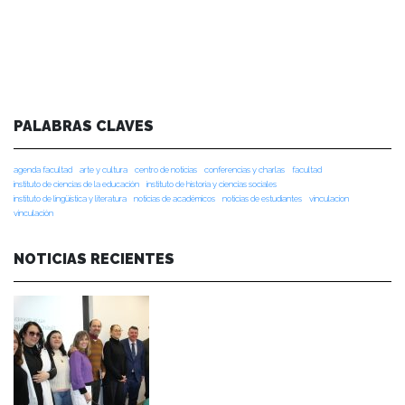
PALABRAS CLAVES
agenda facultad
arte y cultura
centro de noticias
conferencias y charlas
facultad
instituto de ciencias de la educación
instituto de historia y ciencias sociales
instituto de lingüística y literatura
noticias de académicos
noticias de estudiantes
vinculacion
vinculación
NOTICIAS RECIENTES