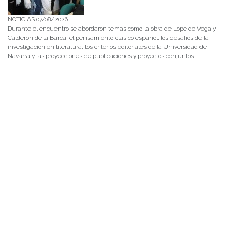
NOTICIAS 07/08/2026
Durante el encuentro se abordaron temas como la obra de Lope de Vega y
Calderón de la Barca, el pensamiento clásico español, los desafíos de la
investigación en literatura, los criterios editoriales de la Universidad de
Navarra y las proyecciones de publicaciones y proyectos conjuntos.
NOTICIAS 28/07/2026
📚 Anunciamos a nuestra comunidad universitaria que en la página de
Revistas UACh (http://revistas.uach.cl/), ya se encuentra disponible para
su lectura y descarga la edición del n° 77 de Estudios Filológicos (EFIL),
publicado recientemente. Felicitamos al equipo editorial de Estudios
Filológicos, al Instituto de Lingüística y Literatura, la Oficina de
Publicaciones de la Facultad […]