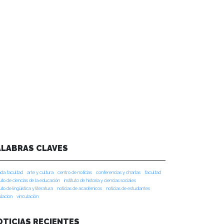
ALABRAS CLAVES
da facultad
arte y cultura
centro de noticias
conferencias y charlas
facultad
tuto de ciencias de la educación
instituto de historia y ciencias sociales
tuto de lingüística y literatura
noticias de académicos
noticias de estudiantes
ulacion
vinculación
OTICIAS RECIENTES