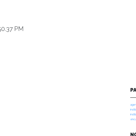
50.37 PM
P
agen
insti
insti
vinc
N