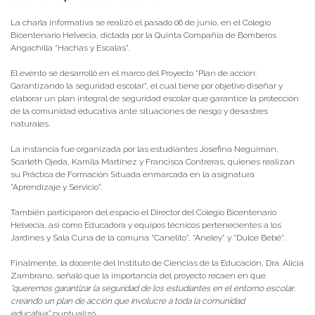
La charla informativa se realizó el pasado 06 de junio, en el Colegio
Bicentenario Helvecia, dictada por la Quinta Compañía de Bomberos
Angachilla “Hachas y Escalas”.
El evento se desarrolló en el marco del Proyecto “Plan de acción:
Garantizando la seguridad escolar”, el cual tiene por objetivo diseñar y
elaborar un plan integral de seguridad escolar que garantice la protección
de la comunidad educativa ante situaciones de riesgo y desastres
naturales.
La instancia fue organizada por las estudiantes Josefina Neguiman,
Scarleth Ojeda, Kamila Martínez y Francisca Contreras, quienes realizan
su Práctica de Formación Situada enmarcada en la asignatura
“Aprendizaje y Servicio”.
También participaron del espacio el Director del Colegio Bicentenario
Helvecia, así como Educadora y equipos técnicos pertenecientes a los
Jardines y Sala Cuna de la comuna “Canelito”, “Aneley” y “Dulce Bebé”.
Finalmente, la docente del Instituto de Ciencias de la Educación, Dra. Alicia
Zambrano, señaló que la importancia del proyecto recaen en que
“queremos garantizar la seguridad de los estudiantes en el entorno escolar,
creando un plan de acción que involucre a toda la comunidad
educativa”,
puntualizó.