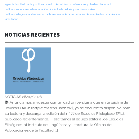
agenda facultad
arte y cultura
centro de noticias
conferencias y charlas
facultad
instituto de ciencias de la educación
instituto de historia y ciencias sociales
instituto de lingüística y literatura
noticias de académicos
noticias de estudiantes
vinculacion
vinculación
NOTICIAS RECIENTES
NOTICIAS 28/07/2026
📚 Anunciamos a nuestra comunidad universitaria que en la página de
Revistas UACh (http://revistas.uach.cl/), ya se encuentra disponible para
su lectura y descarga la edición del n° 77 de Estudios Filológicos (EFIL),
publicado recientemente. Felicitamos al equipo editorial de Estudios
Filológicos, al Instituto de Lingüística y Literatura, la Oficina de
Publicaciones de la Facultad […]