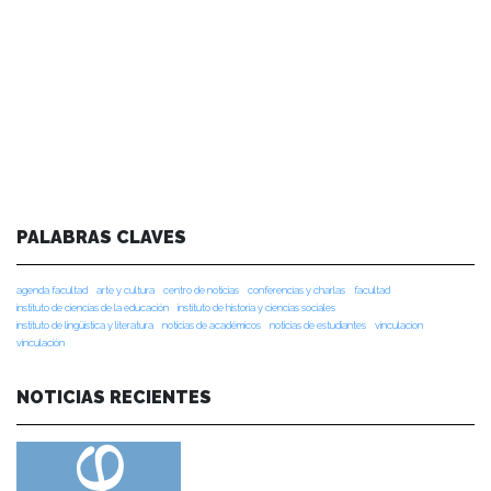
PALABRAS CLAVES
agenda facultad
arte y cultura
centro de noticias
conferencias y charlas
facultad
instituto de ciencias de la educación
instituto de historia y ciencias sociales
instituto de lingüística y literatura
noticias de académicos
noticias de estudiantes
vinculacion
vinculación
NOTICIAS RECIENTES