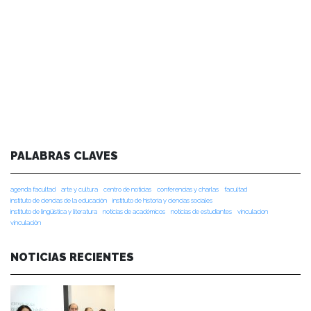
PALABRAS CLAVES
agenda facultad
arte y cultura
centro de noticias
conferencias y charlas
facultad
instituto de ciencias de la educación
instituto de historia y ciencias sociales
instituto de lingüística y literatura
noticias de académicos
noticias de estudiantes
vinculacion
vinculación
NOTICIAS RECIENTES