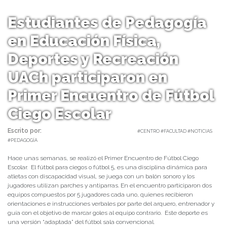
Estudiantes de Pedagogía
en Educación Física,
Deportes y Recreación
UACh participaron en
Primer Encuentro de Fútbol
Ciego Escolar
Escrito por:
Carolina Angulo | 27/06/2024 |
#CENTRO #FACULTAD #NOTICIAS
#PEDAGOGÍA
Hace unas semanas, se realizó el Primer Encuentro de Fútbol Ciego
Escolar. El fútbol para ciegos o fútbol 5, es una disciplina dinámica para
atletas con discapacidad visual, se juega con un balón sonoro y los
jugadores utilizan parches y antiparras. En el encuentro participaron dos
equipos compuestos por 5 jugadores cada uno, quienes recibieron
orientaciones e instrucciones verbales por parte del arquero, entrenador y
guía con el objetivo de marcar goles al equipo contrario. Este deporte es
una versión “adaptada” del fútbol sala convencional.