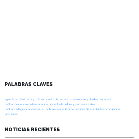
PALABRAS CLAVES
agenda facultad
arte y cultura
centro de noticias
conferencias y charlas
facultad
instituto de ciencias de la educación
instituto de historia y ciencias sociales
instituto de lingüística y literatura
noticias de académicos
noticias de estudiantes
vinculacion
vinculación
NOTICIAS RECIENTES