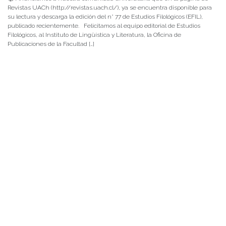
Revistas UACh (http://revistas.uach.cl/), ya se encuentra disponible para
su lectura y descarga la edición del n° 77 de Estudios Filológicos (EFIL),
publicado recientemente. Felicitamos al equipo editorial de Estudios
Filológicos, al Instituto de Lingüística y Literatura, la Oficina de
Publicaciones de la Facultad […]
NOTICIAS 15/07/2026
Muchos de estos recursos fueron implementados durante el semestre en
las residencias de Mejor Niñez Nidal y Las Parras, espacios donde el
estudiantado desarrolló experiencias de aprendizaje y acompañamiento.